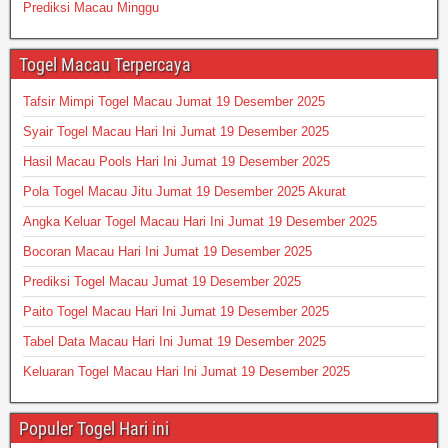
Prediksi Macau Minggu
Togel Macau Terpercaya
Tafsir Mimpi Togel Macau Jumat 19 Desember 2025
Syair Togel Macau Hari Ini Jumat 19 Desember 2025
Hasil Macau Pools Hari Ini Jumat 19 Desember 2025
Pola Togel Macau Jitu Jumat 19 Desember 2025 Akurat
Angka Keluar Togel Macau Hari Ini Jumat 19 Desember 2025
Bocoran Macau Hari Ini Jumat 19 Desember 2025
Prediksi Togel Macau Jumat 19 Desember 2025
Paito Togel Macau Hari Ini Jumat 19 Desember 2025
Tabel Data Macau Hari Ini Jumat 19 Desember 2025
Keluaran Togel Macau Hari Ini Jumat 19 Desember 2025
Populer Togel Hari ini