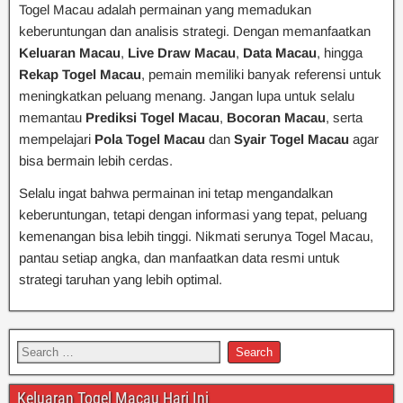
Togel Macau adalah permainan yang memadukan
keberuntungan dan analisis strategi. Dengan memanfaatkan
Keluaran Macau
,
Live Draw Macau
,
Data Macau
, hingga
Rekap Togel Macau
, pemain memiliki banyak referensi untuk
meningkatkan peluang menang. Jangan lupa untuk selalu
memantau
Prediksi Togel Macau
,
Bocoran Macau
, serta
mempelajari
Pola Togel Macau
dan
Syair Togel Macau
agar
bisa bermain lebih cerdas.
Selalu ingat bahwa permainan ini tetap mengandalkan
keberuntungan, tetapi dengan informasi yang tepat, peluang
kemenangan bisa lebih tinggi. Nikmati serunya Togel Macau,
pantau setiap angka, dan manfaatkan data resmi untuk
strategi taruhan yang lebih optimal.
Keluaran Togel Macau Hari Ini