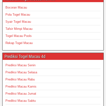
Bocoran Macau
Pola Togel Macau
Syair Togel Macau
Tafsir Mimpi Macau
Togel Macau Pools
Rekap Togel Macau
Prediksi Togel Macau 4d
Prediksi Macau Senin
Prediksi Macau Selasa
Prediksi Macau Rabu
Prediksi Macau Kamis
Prediksi Macau Jumat
Prediksi Macau Sabtu