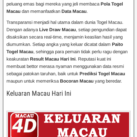
peluang emas bagi mereka yang jeli membaca
Pola Togel
Macau
dan memanfaatkan
Data Macau
.
Transparansi menjadi hal utama dalam dunia Togel Macau.
Dengan adanya
Live Draw Macau
, setiap pengundian dapat
disaksikan secara real-time, menjamin keaslian hasil yang
diumumkan. Setiap angka yang keluar dicatat dalam
Paito
Togel Macau
, sehingga para pemain tidak perlu ragu dengan
keakuratan
Result Macau Hari Ini
. Reputasi kuat ini
membuat bettor merasa nyaman menggunakan data resmi
sebagai patokan taruhan, baik untuk
Prediksi Togel Macau
maupun untuk memeriksa
Bocoran Macau
yang beredar.
Keluaran Macau Hari Ini