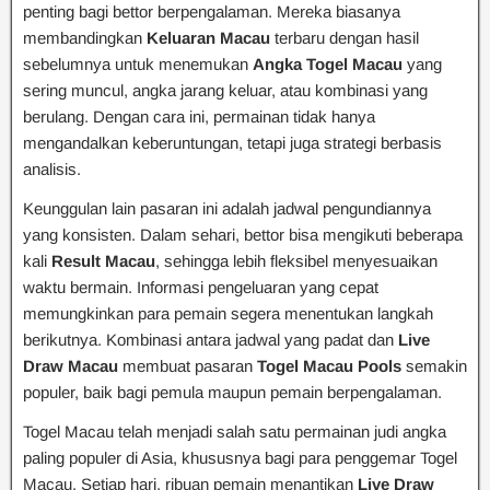
penting bagi bettor berpengalaman. Mereka biasanya
membandingkan
Keluaran Macau
terbaru dengan hasil
sebelumnya untuk menemukan
Angka Togel Macau
yang
sering muncul, angka jarang keluar, atau kombinasi yang
berulang. Dengan cara ini, permainan tidak hanya
mengandalkan keberuntungan, tetapi juga strategi berbasis
analisis.
Keunggulan lain pasaran ini adalah jadwal pengundiannya
yang konsisten. Dalam sehari, bettor bisa mengikuti beberapa
kali
Result Macau
, sehingga lebih fleksibel menyesuaikan
waktu bermain. Informasi pengeluaran yang cepat
memungkinkan para pemain segera menentukan langkah
berikutnya. Kombinasi antara jadwal yang padat dan
Live
Draw Macau
membuat pasaran
Togel Macau Pools
semakin
populer, baik bagi pemula maupun pemain berpengalaman.
Togel Macau telah menjadi salah satu permainan judi angka
paling populer di Asia, khususnya bagi para penggemar Togel
Macau. Setiap hari, ribuan pemain menantikan
Live Draw