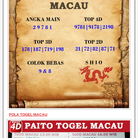
POLA TOGEL MACAU