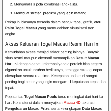
Menganalisis pola kombinasi angka jitu.
Membuat strategi prediksi yang lebih matang.
Rekap ini biasanya tersedia dalam bentuk tabel, grafik, atau
Paito Togel Macau
yang memudahkan visualisasi tren
angka.
Akses Keluaran Togel Macau Resmi Hari Ini
Kemudahan akses menjadi faktor penting lainnya. Banyak
situs resmi maupun alternatif menampilkan
Result Macau
Hari Ini
dengan cepat. Informasi yang diperoleh bisa segera
digunakan untuk taruhan berikutnya, sehingga strategi dapat
diterapkan secara real-time. Kecepatan update ini sangat
penting bagi bettor yang ingin mengambil keputusan cepat dan
tepat.
Popularitas
Togel Macau Pools
terus meningkat dari hari ke
hari. Konsistensi dalam menyajikan
Macau 4D
, akurasi
Pengeluaran Macau Prize
, serta kelengkapan
Data Macau