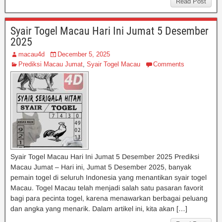
Read Post
Syair Togel Macau Hari Ini Jumat 5 Desember
2025
macau4d
December 5, 2025
Prediksi Macau Jumat
,
Syair Togel Macau
Comments
Syair Togel Macau Hari Ini Jumat 5 Desember 2025 Prediksi
Macau Jumat – Hari ini, Jumat 5 Desember 2025, banyak
pemain togel di seluruh Indonesia yang menantikan syair togel
Macau. Togel Macau telah menjadi salah satu pasaran favorit
bagi para pecinta togel, karena menawarkan berbagai peluang
dan angka yang menarik. Dalam artikel ini, kita akan […]