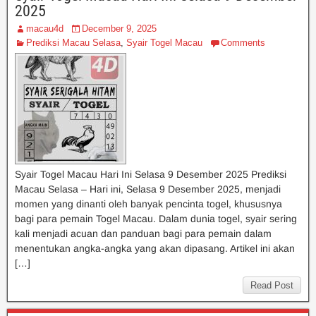
2025
macau4d
December 9, 2025
Prediksi Macau Selasa
,
Syair Togel Macau
Comments
Syair Togel Macau Hari Ini Selasa 9 Desember 2025 Prediksi
Macau Selasa – Hari ini, Selasa 9 Desember 2025, menjadi
momen yang dinanti oleh banyak pencinta togel, khususnya
bagi para pemain Togel Macau. Dalam dunia togel, syair sering
kali menjadi acuan dan panduan bagi para pemain dalam
menentukan angka-angka yang akan dipasang. Artikel ini akan
[…]
Read Post