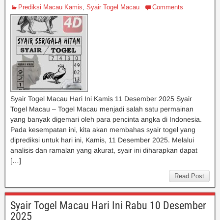
Prediksi Macau Kamis
,
Syair Togel Macau
Comments
Syair Togel Macau Hari Ini Kamis 11 Desember 2025 Syair
Togel Macau – Togel Macau menjadi salah satu permainan
yang banyak digemari oleh para pencinta angka di Indonesia.
Pada kesempatan ini, kita akan membahas syair togel yang
diprediksi untuk hari ini, Kamis, 11 Desember 2025. Melalui
analisis dan ramalan yang akurat, syair ini diharapkan dapat
[…]
Read Post
Syair Togel Macau Hari Ini Rabu 10 Desember
2025