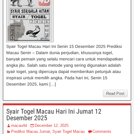
Syair Togel Macau Hari Ini Senin 15 Desember 2025 Prediksi
Macau Senin – Dalam dunia perjudian, khususnya togel,
banyak pemain yang selalu mencari cara untuk mendapatkan
angka jitu. Salah satu metode yang sering digunakan adalah
syair togel, yang dipercaya dapat memberikan petunjuk atau
inspirasi untuk memilih angka. Pada hari ini, Senin 15
Desember 2025, kami […]
Read Post
Syair Togel Macau Hari Ini Jumat 12
Desember 2025
macau4d
December 12, 2025
Prediksi Macau Jumat
,
Syair Togel Macau
Comments