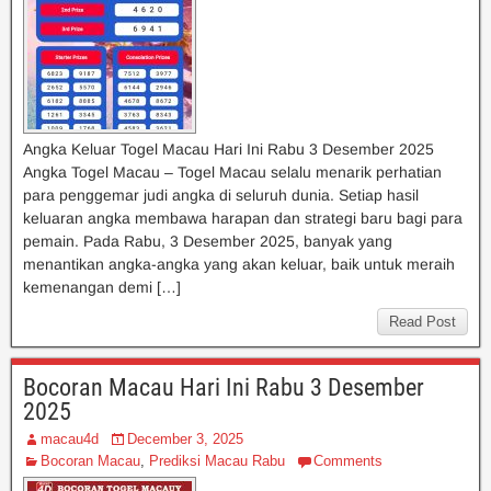
Angka Keluar Togel Macau Hari Ini Rabu 3 Desember 2025
Angka Togel Macau – Togel Macau selalu menarik perhatian
para penggemar judi angka di seluruh dunia. Setiap hasil
keluaran angka membawa harapan dan strategi baru bagi para
pemain. Pada Rabu, 3 Desember 2025, banyak yang
menantikan angka-angka yang akan keluar, baik untuk meraih
kemenangan demi […]
Read Post
Bocoran Macau Hari Ini Rabu 3 Desember
2025
macau4d
December 3, 2025
Bocoran Macau
,
Prediksi Macau Rabu
Comments