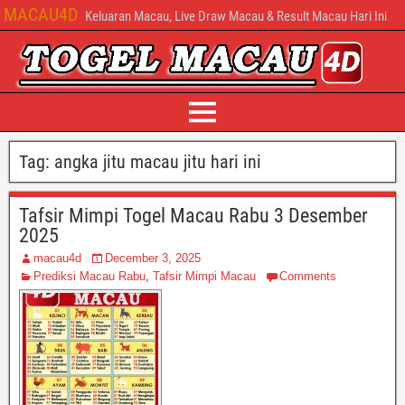
MACAU4D
Keluaran Macau, Live Draw Macau & Result Macau Hari Ini
Tag:
angka jitu macau jitu hari ini
Tafsir Mimpi Togel Macau Rabu 3 Desember
2025
macau4d
December 3, 2025
Prediksi Macau Rabu
,
Tafsir Mimpi Macau
Comments