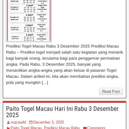
Prediksi Togel Macau Rabu 3 Desember 2025 Prediksi Macau
Rabu – Prediksi togel menjadi salah satu kegiatan yang menarik
bagi banyak orang, terutama bagi para penggemar permainan
angka. Pada Rabu, 3 Desember 2025, banyak yang
menantikan angka-angka yang akan keluar di pasaran Togel
Macau. Dalam artikel ini, kita akan membahas prediksi angka,
pola yang mungkin […]
Read Post
Paito Togel Macau Hari Ini Rabu 3 Desember
2025
macau4d
December 3, 2025
Paito Togel Macau
,
Prediksi Macau Rabu
Comments