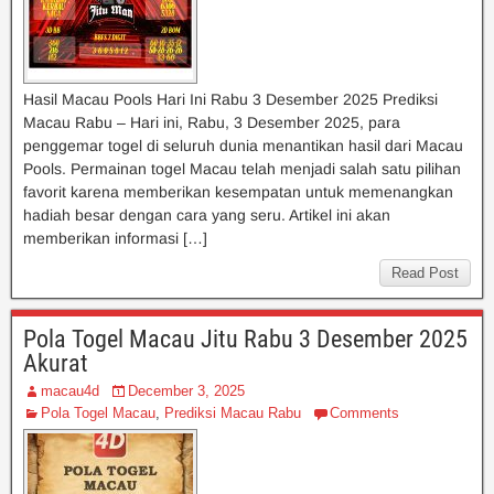
Hasil Macau Pools Hari Ini Rabu 3 Desember 2025 Prediksi
Macau Rabu – Hari ini, Rabu, 3 Desember 2025, para
penggemar togel di seluruh dunia menantikan hasil dari Macau
Pools. Permainan togel Macau telah menjadi salah satu pilihan
favorit karena memberikan kesempatan untuk memenangkan
hadiah besar dengan cara yang seru. Artikel ini akan
memberikan informasi […]
Read Post
Pola Togel Macau Jitu Rabu 3 Desember 2025
Akurat
macau4d
December 3, 2025
Pola Togel Macau
,
Prediksi Macau Rabu
Comments