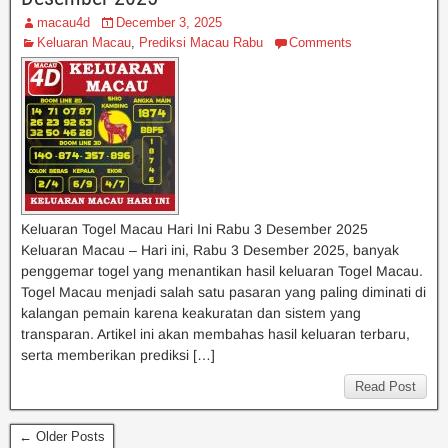
macau4d
December 3, 2025
Keluaran Macau
,
Prediksi Macau Rabu
Comments
Keluaran Togel Macau Hari Ini Rabu 3 Desember 2025
Keluaran Macau – Hari ini, Rabu 3 Desember 2025, banyak
penggemar togel yang menantikan hasil keluaran Togel Macau.
Togel Macau menjadi salah satu pasaran yang paling diminati di
kalangan pemain karena keakuratan dan sistem yang
transparan. Artikel ini akan membahas hasil keluaran terbaru,
serta memberikan prediksi […]
Read Post
← Older Posts