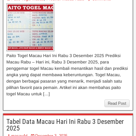
Paito Togel Macau Hari Ini Rabu 3 Desember 2025 Prediksi
Macau Rabu – Hari ini, Rabu 3 Desember 2025, para
penggemar togel Macau kembali menantikan hasil dan prediksi
angka yang dapat membawa keberuntungan. Togel Macau,
dengan berbagai pasaran yang menarik, menjadi salah satu
pilihan favorit para pemain. Artikel ini akan membahas paito
togel Macau untuk […]
Read Post
Tabel Data Macau Hari Ini Rabu 3 Desember
2025
macau4d
December 3, 2025