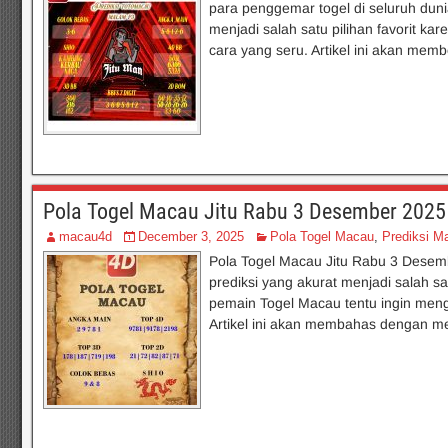
para penggemar togel di seluruh dun
menjadi salah satu pilihan favorit
cara yang seru. Artikel ini akan memb
Pola Togel Macau Jitu Rabu 3 Desember 2025
macau4d
December 3, 2025
Pola Togel Macau
,
Prediksi M
Pola Togel Macau Jitu Rabu 3 Desem
prediksi yang akurat menjadi salah 
pemain Togel Macau tentu ingin meng
Artikel ini akan membahas dengan m