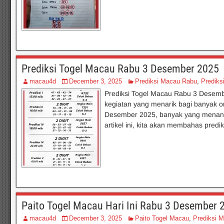
Prediksi Togel Macau Rabu 3 Desember 2025
macau4d
December 3, 2025
Prediksi Macau Rabu
,
Prediks
Prediksi Togel Macau Rabu 3 Desembe
kegiatan yang menarik bagi banyak 
Desember 2025, banyak yang menanti
artikel ini, kita akan membahas pred
Paito Togel Macau Hari Ini Rabu 3 Desember 
macau4d
December 3, 2025
Paito Togel Macau
,
Prediksi 