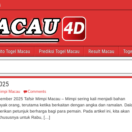
i
ito Togel Macau
Prediksi Togel Macau
Result Macau
Toge
2025
Mimpi Macau
Comments
ember 2025 Tafsir Mimpi Macau – Mimpi sering kali menjadi bahan
ak orang, terutama ketika berkaitan dengan angka dan ramalan. Da
erikan petunjuk berharga bagi para pemain. Pada artikel ini, kita akan
khususnya untuk Rabu, […]