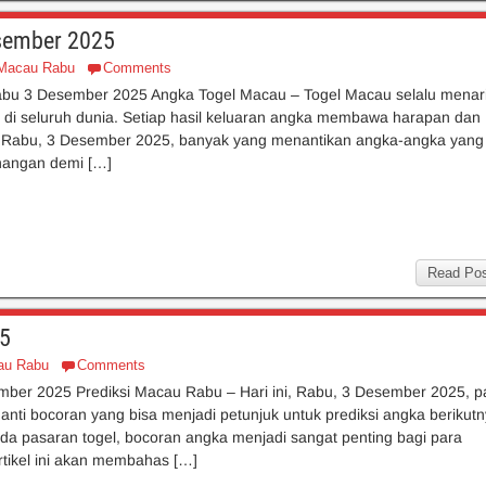
esember 2025
 Macau Rabu
Comments
Rabu 3 Desember 2025 Angka Togel Macau – Togel Macau selalu menar
 di seluruh dunia. Setiap hasil keluaran angka membawa harapan dan
da Rabu, 3 Desember 2025, banyak yang menantikan angka-angka yang
enangan demi […]
Read Po
25
au Rabu
Comments
mber 2025 Prediksi Macau Rabu – Hari ini, Rabu, 3 Desember 2025, p
ti bocoran yang bisa menjadi petunjuk untuk prediksi angka berikutn
da pasaran togel, bocoran angka menjadi sangat penting bagi para
tikel ini akan membahas […]