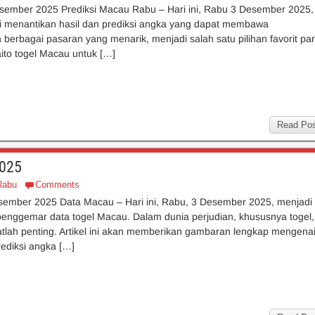
esember 2025 Prediksi Macau Rabu – Hari ini, Rabu 3 Desember 2025,
 menantikan hasil dan prediksi angka yang dapat membawa
erbagai pasaran yang menarik, menjadi salah satu pilihan favorit pa
ito togel Macau untuk […]
Read Po
2025
Rabu
Comments
esember 2025 Data Macau – Hari ini, Rabu, 3 Desember 2025, menjadi
penggemar data togel Macau. Dalam dunia perjudian, khususnya togel,
gatlah penting. Artikel ini akan memberikan gambaran lengkap mengena
rediksi angka […]