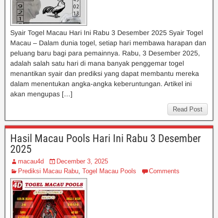
Syair Togel Macau Hari Ini Rabu 3 Desember 2025 Syair Togel
Macau – Dalam dunia togel, setiap hari membawa harapan dan
peluang baru bagi para pemainnya. Rabu, 3 Desember 2025,
adalah salah satu hari di mana banyak penggemar togel
menantikan syair dan prediksi yang dapat membantu mereka
dalam menentukan angka-angka keberuntungan. Artikel ini
akan mengupas […]
Read Post
Hasil Macau Pools Hari Ini Rabu 3 Desember
2025
macau4d
December 3, 2025
Prediksi Macau Rabu
,
Togel Macau Pools
Comments