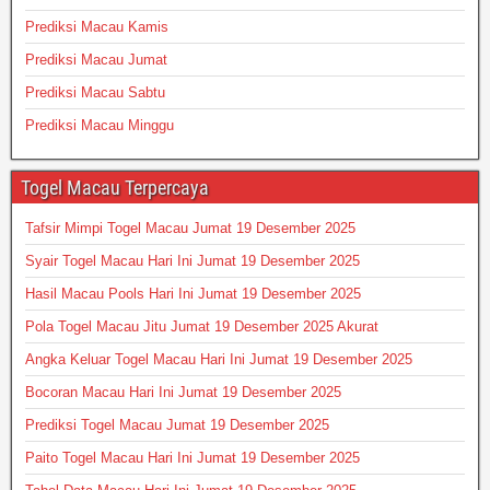
Prediksi Macau Kamis
Prediksi Macau Jumat
Prediksi Macau Sabtu
Prediksi Macau Minggu
Togel Macau Terpercaya
Tafsir Mimpi Togel Macau Jumat 19 Desember 2025
Syair Togel Macau Hari Ini Jumat 19 Desember 2025
Hasil Macau Pools Hari Ini Jumat 19 Desember 2025
Pola Togel Macau Jitu Jumat 19 Desember 2025 Akurat
Angka Keluar Togel Macau Hari Ini Jumat 19 Desember 2025
Bocoran Macau Hari Ini Jumat 19 Desember 2025
Prediksi Togel Macau Jumat 19 Desember 2025
Paito Togel Macau Hari Ini Jumat 19 Desember 2025