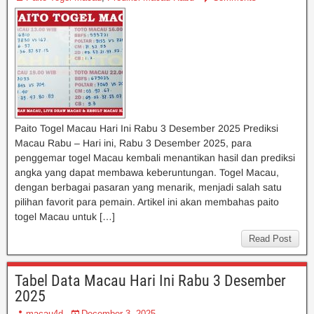
Paito Togel Macau Hari Ini Rabu 3 Desember 2025 Prediksi
Macau Rabu – Hari ini, Rabu 3 Desember 2025, para
penggemar togel Macau kembali menantikan hasil dan prediksi
angka yang dapat membawa keberuntungan. Togel Macau,
dengan berbagai pasaran yang menarik, menjadi salah satu
pilihan favorit para pemain. Artikel ini akan membahas paito
togel Macau untuk […]
Read Post
Tabel Data Macau Hari Ini Rabu 3 Desember
2025
macau4d
December 3, 2025