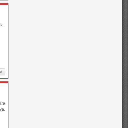
ik
st
ara
ya.