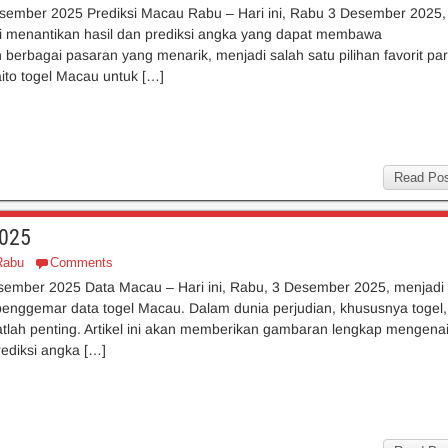
esember 2025 Prediksi Macau Rabu – Hari ini, Rabu 3 Desember 2025,
 menantikan hasil dan prediksi angka yang dapat membawa
erbagai pasaran yang menarik, menjadi salah satu pilihan favorit pa
ito togel Macau untuk […]
Read Po
2025
Rabu
Comments
esember 2025 Data Macau – Hari ini, Rabu, 3 Desember 2025, menjadi
penggemar data togel Macau. Dalam dunia perjudian, khususnya togel,
gatlah penting. Artikel ini akan memberikan gambaran lengkap mengena
rediksi angka […]