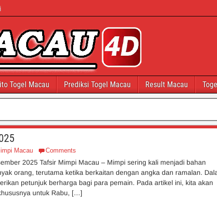
i
ito Togel Macau
Prediksi Togel Macau
Result Macau
Toge
2025
Mimpi Macau
Comments
ember 2025 Tafsir Mimpi Macau – Mimpi sering kali menjadi bahan
ak orang, terutama ketika berkaitan dengan angka dan ramalan. Da
erikan petunjuk berharga bagi para pemain. Pada artikel ini, kita akan
khususnya untuk Rabu, […]