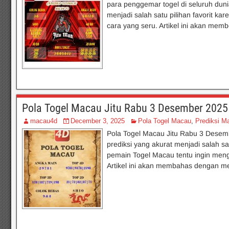
para penggemar togel di seluruh dun
menjadi salah satu pilihan favorit
cara yang seru. Artikel ini akan memb
Pola Togel Macau Jitu Rabu 3 Desember 2025
macau4d
December 3, 2025
Pola Togel Macau
,
Prediksi M
Pola Togel Macau Jitu Rabu 3 Desem
prediksi yang akurat menjadi salah 
pemain Togel Macau tentu ingin meng
Artikel ini akan membahas dengan m