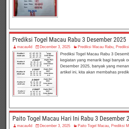
Prediksi Togel Macau Rabu 3 Desember 2025
macau4d
December 3, 2025
Prediksi Macau Rabu
,
Prediks
Prediksi Togel Macau Rabu 3 Desembe
kegiatan yang menarik bagi banyak 
Desember 2025, banyak yang menanti
artikel ini, kita akan membahas pred
Paito Togel Macau Hari Ini Rabu 3 Desember 
macau4d
December 3, 2025
Paito Togel Macau
,
Prediksi 