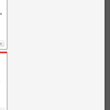
ra
st
i