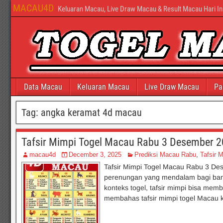
MACAU4D
Keluaran Macau, Live Draw Macau & Result Macau Hari In
Data Macau
Keluaran Macau
Live Draw Macau
Pa
Tag:
angka keramat 4d macau
Tafsir Mimpi Togel Macau Rabu 3 Desember 
macau4d
December 3, 2025
Prediksi Macau Rabu
,
Tafsir 
Tafsir Mimpi Togel Macau Rabu 3 Des
perenungan yang mendalam bagi bany
konteks togel, tafsir mimpi bisa memb
membahas tafsir mimpi togel Macau 