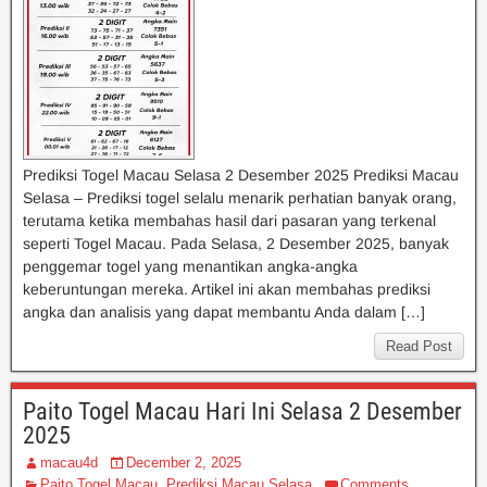
Prediksi Togel Macau Selasa 2 Desember 2025 Prediksi Macau
Selasa – Prediksi togel selalu menarik perhatian banyak orang,
terutama ketika membahas hasil dari pasaran yang terkenal
seperti Togel Macau. Pada Selasa, 2 Desember 2025, banyak
penggemar togel yang menantikan angka-angka
keberuntungan mereka. Artikel ini akan membahas prediksi
angka dan analisis yang dapat membantu Anda dalam […]
Read Post
Paito Togel Macau Hari Ini Selasa 2 Desember
2025
macau4d
December 2, 2025
Paito Togel Macau
,
Prediksi Macau Selasa
Comments