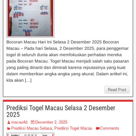
Bocoran Macau Hari Ini Selasa 2 Desember 2025 Bocoran
Macau – Pada hari Selasa, 2 Desember 2025, para penggemar
togel di seluruh dunia akan memfokuskan perhatian mereka
pada Bocoran Macau. Togel Macau menjadi salah satu pasaran
yang paling dinanti dan diminati karena reputasinya yang kuat
dalam memberikan angka-angka yang akurat. Dalam artikel ini,
kita akan […]
Read Post
Prediksi Togel Macau Selasa 2 Desember
2025
macau4d
December 2, 2025
Prediksi Macau Selasa
,
Prediksi Togel Macau
Comments