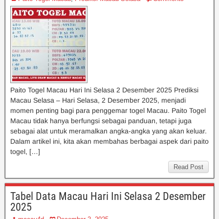
Paito Togel Macau Hari Ini Selasa 2 Desember 2025 Prediksi
Macau Selasa – Hari Selasa, 2 Desember 2025, menjadi
momen penting bagi para penggemar togel Macau. Paito Togel
Macau tidak hanya berfungsi sebagai panduan, tetapi juga
sebagai alat untuk meramalkan angka-angka yang akan keluar.
Dalam artikel ini, kita akan membahas berbagai aspek dari paito
togel, […]
Read Post
Tabel Data Macau Hari Ini Selasa 2 Desember
2025