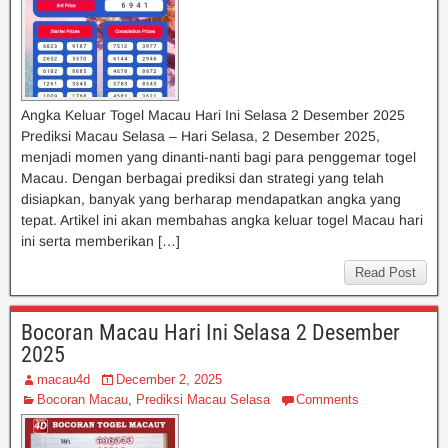
Angka Keluar Togel Macau Hari Ini Selasa 2 Desember 2025
Prediksi Macau Selasa – Hari Selasa, 2 Desember 2025,
menjadi momen yang dinanti-nanti bagi para penggemar togel
Macau. Dengan berbagai prediksi dan strategi yang telah
disiapkan, banyak yang berharap mendapatkan angka yang
tepat. Artikel ini akan membahas angka keluar togel Macau hari
ini serta memberikan […]
Read Post
Bocoran Macau Hari Ini Selasa 2 Desember
2025
macau4d
December 2, 2025
Bocoran Macau
,
Prediksi Macau Selasa
Comments