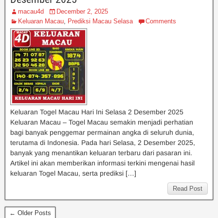
macau4d
December 2, 2025
Keluaran Macau
,
Prediksi Macau Selasa
Comments
Keluaran Togel Macau Hari Ini Selasa 2 Desember 2025
Keluaran Macau – Togel Macau semakin menjadi perhatian
bagi banyak penggemar permainan angka di seluruh dunia,
terutama di Indonesia. Pada hari Selasa, 2 Desember 2025,
banyak yang menantikan keluaran terbaru dari pasaran ini.
Artikel ini akan memberikan informasi terkini mengenai hasil
keluaran Togel Macau, serta prediksi […]
Read Post
← Older Posts