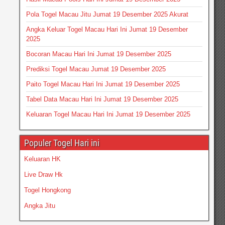
Pola Togel Macau Jitu Jumat 19 Desember 2025 Akurat
Angka Keluar Togel Macau Hari Ini Jumat 19 Desember
2025
Bocoran Macau Hari Ini Jumat 19 Desember 2025
Prediksi Togel Macau Jumat 19 Desember 2025
Paito Togel Macau Hari Ini Jumat 19 Desember 2025
Tabel Data Macau Hari Ini Jumat 19 Desember 2025
Keluaran Togel Macau Hari Ini Jumat 19 Desember 2025
Populer Togel Hari ini
Keluaran HK
Live Draw Hk
Togel Hongkong
Angka Jitu