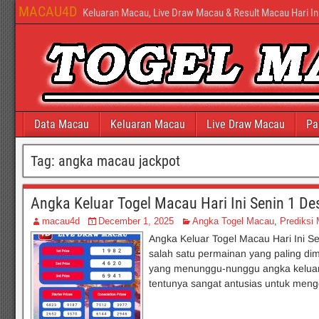
MACAU4D
Keluaran Macau, Live Draw Macau & Result Macau Hari In
Data Macau
Keluaran Macau
Live Draw Macau
Pa
Tag:
angka macau jackpot
Angka Keluar Togel Macau Hari Ini Senin 1 D
macau4d
December 1, 2025
Angka Togel Macau
,
Prediksi
Angka Keluar Togel Macau Hari Ini S
salah satu permainan yang paling dim
yang menunggu-nunggu angka keluar 
tentunya sangat antusias untuk menge