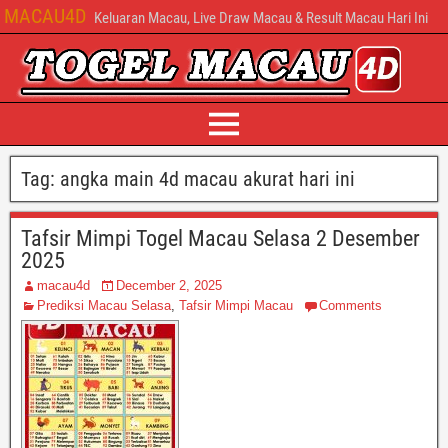
MACAU4D
Keluaran Macau, Live Draw Macau & Result Macau Hari Ini
Tag:
angka main 4d macau akurat hari ini
Tafsir Mimpi Togel Macau Selasa 2 Desember
2025
macau4d
December 2, 2025
Prediksi Macau Selasa
,
Tafsir Mimpi Macau
Comments