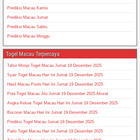
Prediksi Macau Kamis
Prediksi Macau Jumat
Prediksi Macau Sabtu
Prediksi Macau Minggu
Togel Macau Terpercaya
Tafsir Mimpi Togel Macau Jumat 19 Desember 2025
Syair Togel Macau Hari Ini Jumat 19 Desember 2025
Hasil Macau Pools Hari Ini Jumat 19 Desember 2025
Pola Togel Macau Jitu Jumat 19 Desember 2025 Akurat
Angka Keluar Togel Macau Hari Ini Jumat 19 Desember 2025
Bocoran Macau Hari Ini Jumat 19 Desember 2025
Prediksi Togel Macau Jumat 19 Desember 2025
Paito Togel Macau Hari Ini Jumat 19 Desember 2025