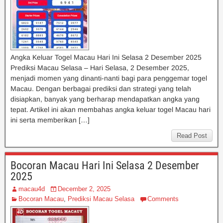
Angka Keluar Togel Macau Hari Ini Selasa 2 Desember 2025
Prediksi Macau Selasa – Hari Selasa, 2 Desember 2025,
menjadi momen yang dinanti-nanti bagi para penggemar togel
Macau. Dengan berbagai prediksi dan strategi yang telah
disiapkan, banyak yang berharap mendapatkan angka yang
tepat. Artikel ini akan membahas angka keluar togel Macau hari
ini serta memberikan […]
Read Post
Bocoran Macau Hari Ini Selasa 2 Desember
2025
macau4d
December 2, 2025
Bocoran Macau
,
Prediksi Macau Selasa
Comments