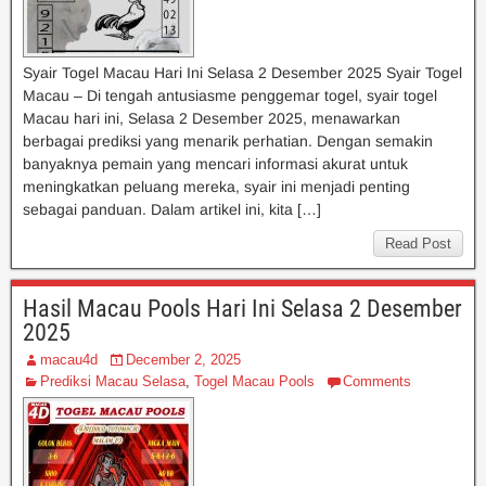
Syair Togel Macau Hari Ini Selasa 2 Desember 2025 Syair Togel
Macau – Di tengah antusiasme penggemar togel, syair togel
Macau hari ini, Selasa 2 Desember 2025, menawarkan
berbagai prediksi yang menarik perhatian. Dengan semakin
banyaknya pemain yang mencari informasi akurat untuk
meningkatkan peluang mereka, syair ini menjadi penting
sebagai panduan. Dalam artikel ini, kita […]
Read Post
Hasil Macau Pools Hari Ini Selasa 2 Desember
2025
macau4d
December 2, 2025
Prediksi Macau Selasa
,
Togel Macau Pools
Comments