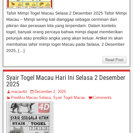
Tafsir Mimpi Togel Macau Selasa 2 Desember 2025 Tafsir Mimpi
Macau – Mimpi sering kali dianggap sebagai cerminan dari
pikiran dan perasaan kita yang terpendam. Dalam konteks
togel, banyak orang percaya bahwa mimpi dapat memberikan
petunjuk atau prediksi angka yang akan keluar. Artikel ini akan
membahas tafsir mimpi togel Macau pada Selasa, 2 Desember
2025, […]
Read Post
Syair Togel Macau Hari Ini Selasa 2 Desember
2025
macau4d
December 2, 2025
Prediksi Macau Selasa
,
Syair Togel Macau
Comments