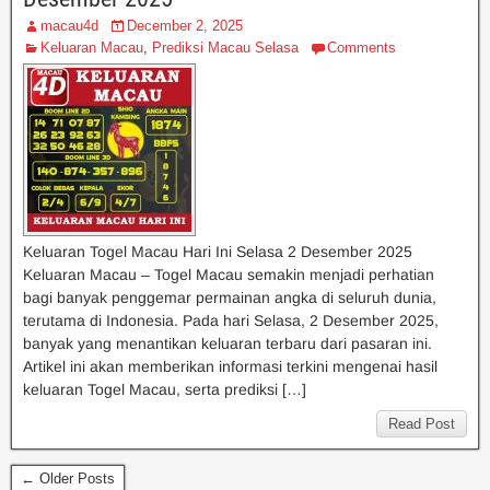
macau4d
December 2, 2025
Keluaran Macau
,
Prediksi Macau Selasa
Comments
Keluaran Togel Macau Hari Ini Selasa 2 Desember 2025
Keluaran Macau – Togel Macau semakin menjadi perhatian
bagi banyak penggemar permainan angka di seluruh dunia,
terutama di Indonesia. Pada hari Selasa, 2 Desember 2025,
banyak yang menantikan keluaran terbaru dari pasaran ini.
Artikel ini akan memberikan informasi terkini mengenai hasil
keluaran Togel Macau, serta prediksi […]
Read Post
← Older Posts