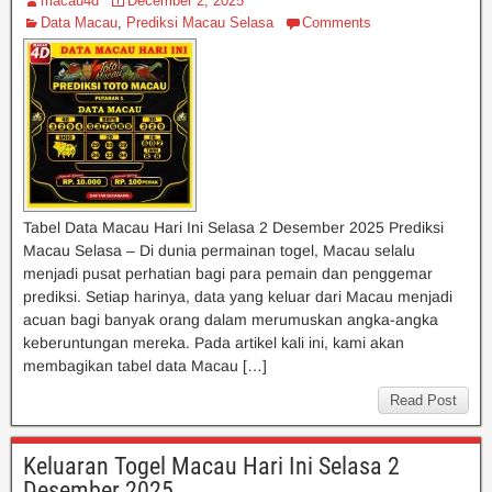
macau4d
December 2, 2025
Data Macau
,
Prediksi Macau Selasa
Comments
Tabel Data Macau Hari Ini Selasa 2 Desember 2025 Prediksi
Macau Selasa – Di dunia permainan togel, Macau selalu
menjadi pusat perhatian bagi para pemain dan penggemar
prediksi. Setiap harinya, data yang keluar dari Macau menjadi
acuan bagi banyak orang dalam merumuskan angka-angka
keberuntungan mereka. Pada artikel kali ini, kami akan
membagikan tabel data Macau […]
Read Post
Keluaran Togel Macau Hari Ini Selasa 2
Desember 2025