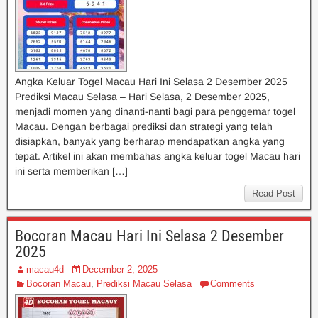
Angka Keluar Togel Macau Hari Ini Selasa 2 Desember 2025
Prediksi Macau Selasa – Hari Selasa, 2 Desember 2025,
menjadi momen yang dinanti-nanti bagi para penggemar togel
Macau. Dengan berbagai prediksi dan strategi yang telah
disiapkan, banyak yang berharap mendapatkan angka yang
tepat. Artikel ini akan membahas angka keluar togel Macau hari
ini serta memberikan […]
Read Post
Bocoran Macau Hari Ini Selasa 2 Desember
2025
macau4d
December 2, 2025
Bocoran Macau
,
Prediksi Macau Selasa
Comments