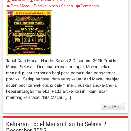
macau4d
December 2, 2025
Data Macau
,
Prediksi Macau Selasa
Comments
Tabel Data Macau Hari Ini Selasa 2 Desember 2025 Prediksi
Macau Selasa – Di dunia permainan togel, Macau selalu
menjadi pusat perhatian bagi para pemain dan penggemar
prediksi. Setiap harinya, data yang keluar dari Macau menjadi
acuan bagi banyak orang dalam merumuskan angka-angka
keberuntungan mereka. Pada artikel kali ini, kami akan
membagikan tabel data Macau […]
Read Post
Keluaran Togel Macau Hari Ini Selasa 2
Desember 2025