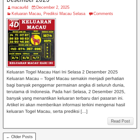
macau4d
December 2, 2025
Keluaran Macau
,
Prediksi Macau Selasa
Comments
Keluaran Togel Macau Hari Ini Selasa 2 Desember 2025
Keluaran Macau – Togel Macau semakin menjadi perhatian
bagi banyak penggemar permainan angka di seluruh dunia,
terutama di Indonesia. Pada hari Selasa, 2 Desember 2025,
banyak yang menantikan keluaran terbaru dari pasaran ini.
Artikel ini akan memberikan informasi terkini mengenai hasil
keluaran Togel Macau, serta prediksi […]
Read Post
← Older Posts