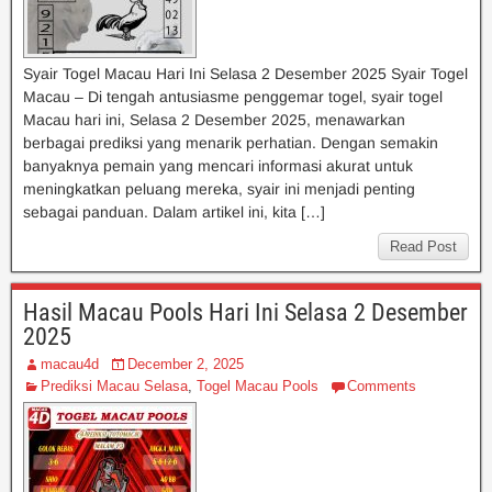
Syair Togel Macau Hari Ini Selasa 2 Desember 2025 Syair Togel
Macau – Di tengah antusiasme penggemar togel, syair togel
Macau hari ini, Selasa 2 Desember 2025, menawarkan
berbagai prediksi yang menarik perhatian. Dengan semakin
banyaknya pemain yang mencari informasi akurat untuk
meningkatkan peluang mereka, syair ini menjadi penting
sebagai panduan. Dalam artikel ini, kita […]
Read Post
Hasil Macau Pools Hari Ini Selasa 2 Desember
2025
macau4d
December 2, 2025
Prediksi Macau Selasa
,
Togel Macau Pools
Comments