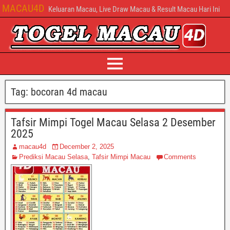
MACAU4D
Keluaran Macau, Live Draw Macau & Result Macau Hari Ini
Tag:
bocoran 4d macau
Tafsir Mimpi Togel Macau Selasa 2 Desember
2025
macau4d
December 2, 2025
Prediksi Macau Selasa
,
Tafsir Mimpi Macau
Comments