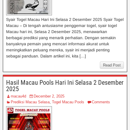
Syair Togel Macau Hari Ini Selasa 2 Desember 2025 Syair Togel
Macau – Di tengah antusiasme penggemar togel, syair togel
Macau hari ini, Selasa 2 Desember 2025, menawarkan
berbagai prediksi yang menarik perhatian. Dengan semakin
banyaknya pemain yang mencari informasi akurat untuk
meningkatkan peluang mereka, syair ini menjadi penting
sebagai panduan. Dalam artikel ini, kita […]
Read Post
Hasil Macau Pools Hari Ini Selasa 2 Desember
2025
macau4d
December 2, 2025
Prediksi Macau Selasa
,
Togel Macau Pools
Comments