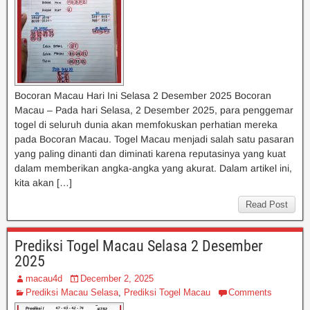
Bocoran Macau Hari Ini Selasa 2 Desember 2025 Bocoran
Macau – Pada hari Selasa, 2 Desember 2025, para penggemar
togel di seluruh dunia akan memfokuskan perhatian mereka
pada Bocoran Macau. Togel Macau menjadi salah satu pasaran
yang paling dinanti dan diminati karena reputasinya yang kuat
dalam memberikan angka-angka yang akurat. Dalam artikel ini,
kita akan […]
Read Post
Prediksi Togel Macau Selasa 2 Desember
2025
macau4d
December 2, 2025
Prediksi Macau Selasa
,
Prediksi Togel Macau
Comments