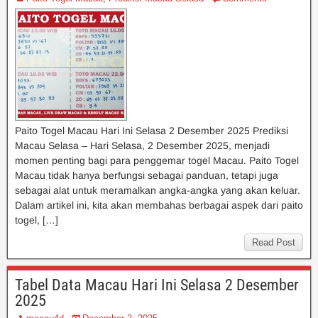
Paito Togel Macau Hari Ini Selasa 2 Desember 2025 Prediksi
Macau Selasa – Hari Selasa, 2 Desember 2025, menjadi
momen penting bagi para penggemar togel Macau. Paito Togel
Macau tidak hanya berfungsi sebagai panduan, tetapi juga
sebagai alat untuk meramalkan angka-angka yang akan keluar.
Dalam artikel ini, kita akan membahas berbagai aspek dari paito
togel, […]
Read Post
Tabel Data Macau Hari Ini Selasa 2 Desember
2025