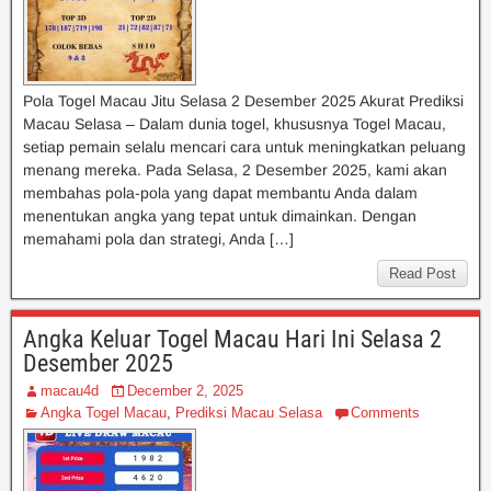
Pola Togel Macau Jitu Selasa 2 Desember 2025 Akurat Prediksi
Macau Selasa – Dalam dunia togel, khususnya Togel Macau,
setiap pemain selalu mencari cara untuk meningkatkan peluang
menang mereka. Pada Selasa, 2 Desember 2025, kami akan
membahas pola-pola yang dapat membantu Anda dalam
menentukan angka yang tepat untuk dimainkan. Dengan
memahami pola dan strategi, Anda […]
Read Post
Angka Keluar Togel Macau Hari Ini Selasa 2
Desember 2025
macau4d
December 2, 2025
Angka Togel Macau
,
Prediksi Macau Selasa
Comments