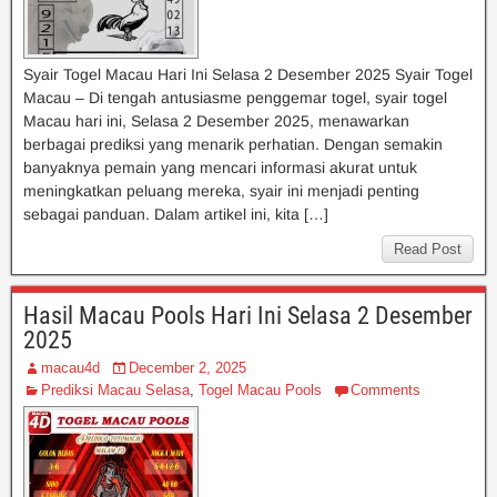
Syair Togel Macau Hari Ini Selasa 2 Desember 2025 Syair Togel
Macau – Di tengah antusiasme penggemar togel, syair togel
Macau hari ini, Selasa 2 Desember 2025, menawarkan
berbagai prediksi yang menarik perhatian. Dengan semakin
banyaknya pemain yang mencari informasi akurat untuk
meningkatkan peluang mereka, syair ini menjadi penting
sebagai panduan. Dalam artikel ini, kita […]
Read Post
Hasil Macau Pools Hari Ini Selasa 2 Desember
2025
macau4d
December 2, 2025
Prediksi Macau Selasa
,
Togel Macau Pools
Comments