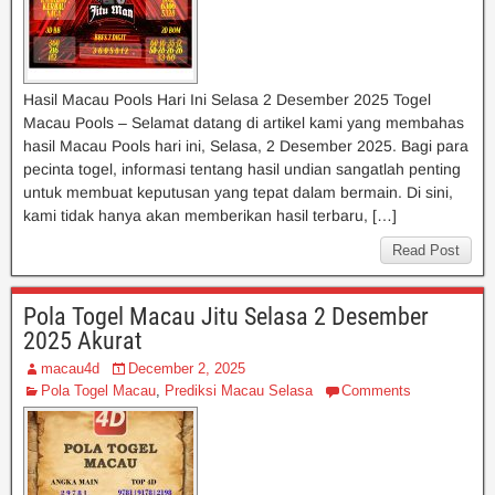
Hasil Macau Pools Hari Ini Selasa 2 Desember 2025 Togel
Macau Pools – Selamat datang di artikel kami yang membahas
hasil Macau Pools hari ini, Selasa, 2 Desember 2025. Bagi para
pecinta togel, informasi tentang hasil undian sangatlah penting
untuk membuat keputusan yang tepat dalam bermain. Di sini,
kami tidak hanya akan memberikan hasil terbaru, […]
Read Post
Pola Togel Macau Jitu Selasa 2 Desember
2025 Akurat
macau4d
December 2, 2025
Pola Togel Macau
,
Prediksi Macau Selasa
Comments