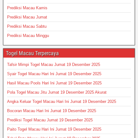
Prediksi Macau Kamis
Prediksi Macau Jumat
Prediksi Macau Sabtu
Prediksi Macau Minggu
Togel Macau Terpercaya
Tafsir Mimpi Togel Macau Jumat 19 Desember 2025
Syair Togel Macau Hari Ini Jumat 19 Desember 2025
Hasil Macau Pools Hari Ini Jumat 19 Desember 2025
Pola Togel Macau Jitu Jumat 19 Desember 2025 Akurat
Angka Keluar Togel Macau Hari Ini Jumat 19 Desember 2025
Bocoran Macau Hari Ini Jumat 19 Desember 2025
Prediksi Togel Macau Jumat 19 Desember 2025
Paito Togel Macau Hari Ini Jumat 19 Desember 2025