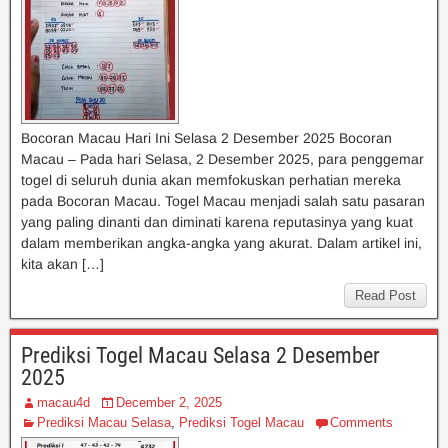
Bocoran Macau Hari Ini Selasa 2 Desember 2025 Bocoran
Macau – Pada hari Selasa, 2 Desember 2025, para penggemar
togel di seluruh dunia akan memfokuskan perhatian mereka
pada Bocoran Macau. Togel Macau menjadi salah satu pasaran
yang paling dinanti dan diminati karena reputasinya yang kuat
dalam memberikan angka-angka yang akurat. Dalam artikel ini,
kita akan […]
Read Post
Prediksi Togel Macau Selasa 2 Desember
2025
macau4d
December 2, 2025
Prediksi Macau Selasa
,
Prediksi Togel Macau
Comments