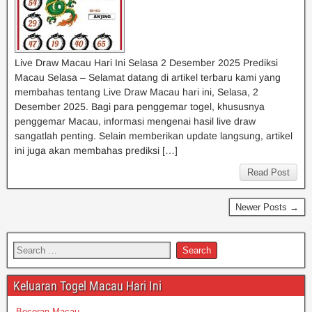
Live Draw Macau Hari Ini Selasa 2 Desember 2025 Prediksi
Macau Selasa – Selamat datang di artikel terbaru kami yang
membahas tentang Live Draw Macau hari ini, Selasa, 2
Desember 2025. Bagi para penggemar togel, khususnya
penggemar Macau, informasi mengenai hasil live draw
sangatlah penting. Selain memberikan update langsung, artikel
ini juga akan membahas prediksi […]
Read Post
Newer Posts →
Keluaran Togel Macau Hari Ini
Bocoran Macau