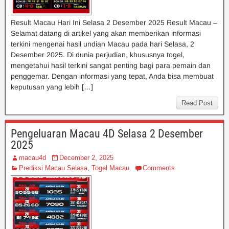
Result Macau Hari Ini Selasa 2 Desember 2025 Result Macau –
Selamat datang di artikel yang akan memberikan informasi
terkini mengenai hasil undian Macau pada hari Selasa, 2
Desember 2025. Di dunia perjudian, khususnya togel,
mengetahui hasil terkini sangat penting bagi para pemain dan
penggemar. Dengan informasi yang tepat, Anda bisa membuat
keputusan yang lebih […]
Read Post
Pengeluaran Macau 4D Selasa 2 Desember
2025
macau4d
December 2, 2025
Prediksi Macau Selasa
,
Togel Macau
Comments