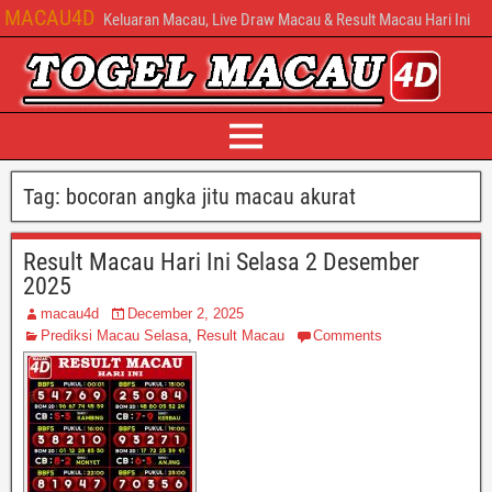
MACAU4D
Keluaran Macau, Live Draw Macau & Result Macau Hari Ini
Tag:
bocoran angka jitu macau akurat
Result Macau Hari Ini Selasa 2 Desember
2025
macau4d
December 2, 2025
Prediksi Macau Selasa
,
Result Macau
Comments