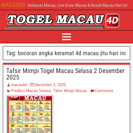
MACAU4D
Keluaran Macau, Live Draw Macau & Result Macau Hari Ini
Tag:
bocoran angka keramat 4d macau jitu hari ini
Tafsir Mimpi Togel Macau Selasa 2 Desember
2025
macau4d
December 2, 2025
Prediksi Macau Selasa
,
Tafsir Mimpi Macau
Comments