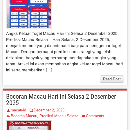
Angka Keluar Togel Macau Hari Ini Selasa 2 Desember 2025
Prediksi Macau Selasa – Hari Selasa, 2 Desember 2025,
menjadi momen yang dinanti-nanti bagi para penggemar togel
Macau. Dengan berbagai prediksi dan strategi yang telah
disiapkan, banyak yang berharap mendapatkan angka yang
tepat. Artikel ini akan membahas angka keluar togel Macau hari
ini serta memberikan […]
Read Post
Bocoran Macau Hari Ini Selasa 2 Desember
2025
macau4d
December 2, 2025
Bocoran Macau
,
Prediksi Macau Selasa
Comments