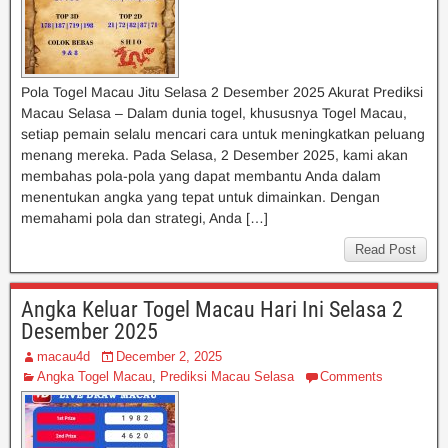
Pola Togel Macau Jitu Selasa 2 Desember 2025 Akurat Prediksi
Macau Selasa – Dalam dunia togel, khususnya Togel Macau,
setiap pemain selalu mencari cara untuk meningkatkan peluang
menang mereka. Pada Selasa, 2 Desember 2025, kami akan
membahas pola-pola yang dapat membantu Anda dalam
menentukan angka yang tepat untuk dimainkan. Dengan
memahami pola dan strategi, Anda […]
Read Post
Angka Keluar Togel Macau Hari Ini Selasa 2
Desember 2025
macau4d
December 2, 2025
Angka Togel Macau
,
Prediksi Macau Selasa
Comments