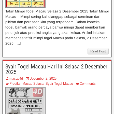
Tafsir Mimpi Togel Macau Selasa 2 Desember 2025 Tafsir Mimpi
Macau – Mimpi sering kali dianggap sebagai cerminan dari
pikiran dan perasaan kita yang terpendam. Dalam konteks
togel, banyak orang percaya bahwa mimpi dapat memberikan
petunjuk atau prediksi angka yang akan keluar. Artikel ini akan
membahas tafsir mimpi togel Macau pada Selasa, 2 Desember
2025, […]
Read Post
Syair Togel Macau Hari Ini Selasa 2 Desember
2025
macau4d
December 2, 2025
Prediksi Macau Selasa
,
Syair Togel Macau
Comments