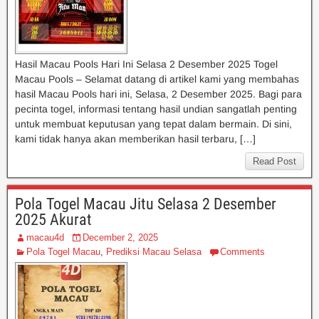
Hasil Macau Pools Hari Ini Selasa 2 Desember 2025 Togel
Macau Pools – Selamat datang di artikel kami yang membahas
hasil Macau Pools hari ini, Selasa, 2 Desember 2025. Bagi para
pecinta togel, informasi tentang hasil undian sangatlah penting
untuk membuat keputusan yang tepat dalam bermain. Di sini,
kami tidak hanya akan memberikan hasil terbaru, […]
Read Post
Pola Togel Macau Jitu Selasa 2 Desember
2025 Akurat
macau4d
December 2, 2025
Pola Togel Macau
,
Prediksi Macau Selasa
Comments