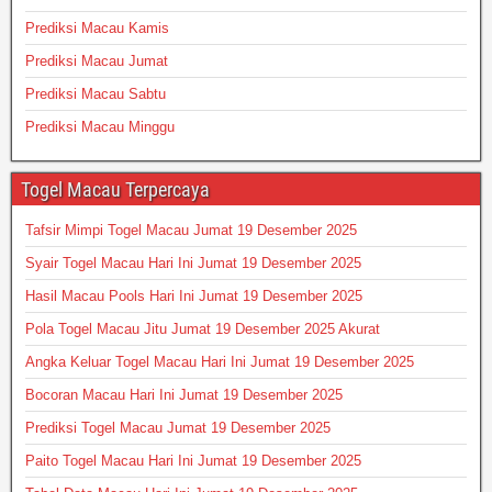
Prediksi Macau Kamis
Prediksi Macau Jumat
Prediksi Macau Sabtu
Prediksi Macau Minggu
Togel Macau Terpercaya
Tafsir Mimpi Togel Macau Jumat 19 Desember 2025
Syair Togel Macau Hari Ini Jumat 19 Desember 2025
Hasil Macau Pools Hari Ini Jumat 19 Desember 2025
Pola Togel Macau Jitu Jumat 19 Desember 2025 Akurat
Angka Keluar Togel Macau Hari Ini Jumat 19 Desember 2025
Bocoran Macau Hari Ini Jumat 19 Desember 2025
Prediksi Togel Macau Jumat 19 Desember 2025
Paito Togel Macau Hari Ini Jumat 19 Desember 2025