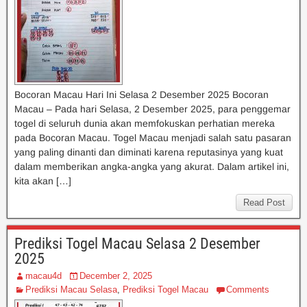
Bocoran Macau Hari Ini Selasa 2 Desember 2025 Bocoran
Macau – Pada hari Selasa, 2 Desember 2025, para penggemar
togel di seluruh dunia akan memfokuskan perhatian mereka
pada Bocoran Macau. Togel Macau menjadi salah satu pasaran
yang paling dinanti dan diminati karena reputasinya yang kuat
dalam memberikan angka-angka yang akurat. Dalam artikel ini,
kita akan […]
Read Post
Prediksi Togel Macau Selasa 2 Desember
2025
macau4d
December 2, 2025
Prediksi Macau Selasa
,
Prediksi Togel Macau
Comments