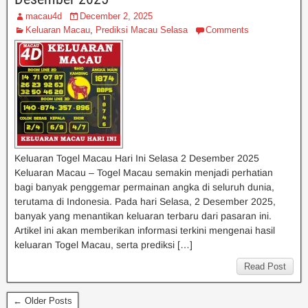
macau4d
December 2, 2025
Keluaran Macau
,
Prediksi Macau Selasa
Comments
Keluaran Togel Macau Hari Ini Selasa 2 Desember 2025
Keluaran Macau – Togel Macau semakin menjadi perhatian
bagi banyak penggemar permainan angka di seluruh dunia,
terutama di Indonesia. Pada hari Selasa, 2 Desember 2025,
banyak yang menantikan keluaran terbaru dari pasaran ini.
Artikel ini akan memberikan informasi terkini mengenai hasil
keluaran Togel Macau, serta prediksi […]
Read Post
← Older Posts