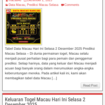
macau4d
December 2, 2025
Data Macau
,
Prediksi Macau Selasa
Comments
Tabel Data Macau Hari Ini Selasa 2 Desember 2025 Prediksi
Macau Selasa – Di dunia permainan togel, Macau selalu
menjadi pusat perhatian bagi para pemain dan penggemar
prediksi. Setiap harinya, data yang keluar dari Macau menjadi
acuan bagi banyak orang dalam merumuskan angka-angka
keberuntungan mereka. Pada artikel kali ini, kami akan
membagikan tabel data Macau […]
Read Post
Keluaran Togel Macau Hari Ini Selasa 2
Desember 2025