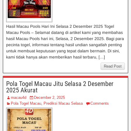
Hasil Macau Pools Hari Ini Selasa 2 Desember 2025 Togel
Macau Pools – Selamat datang di artikel kami yang membahas
hasil Macau Pools hari ini, Selasa, 2 Desember 2025. Bagi para
pecinta togel, informasi tentang hasil undian sangatlah penting
untuk membuat keputusan yang tepat dalam bermain. Di sini,
kami tidak hanya akan memberikan hasil terbaru, […]
Read Post
Pola Togel Macau Jitu Selasa 2 Desember
2025 Akurat
macau4d
December 2, 2025
Pola Togel Macau
,
Prediksi Macau Selasa
Comments