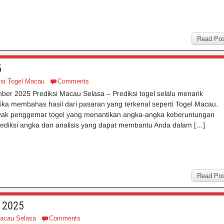
Read Po
5
ksi Togel Macau
Comments
ber 2025 Prediksi Macau Selasa – Prediksi togel selalu menarik
ika membahas hasil dari pasaran yang terkenal seperti Togel Macau.
yak penggemar togel yang menantikan angka-angka keberuntungan
rediksi angka dan analisis yang dapat membantu Anda dalam […]
Read Po
r 2025
Macau Selasa
Comments