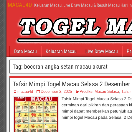
MACAU4D
Keluaran Macau, Live Draw Macau & Result Macau Hari In
Data Macau
Keluaran Macau
Live Draw Macau
Pa
Tag:
bocoran angka setan macau akurat
Tafsir Mimpi Togel Macau Selasa 2 Desember
macau4d
December 2, 2025
Prediksi Macau Selasa
,
Tafsi
Tafsir Mimpi Togel Macau Selasa 2 D
cerminan dari pikiran dan perasaan 
mimpi dapat memberikan petunjuk atau
mimpi togel Macau pada Selasa, 2 D