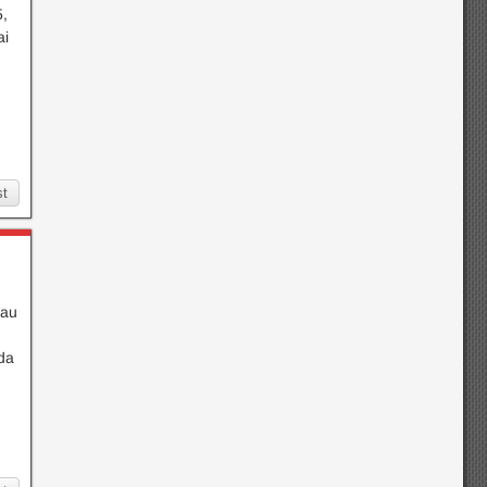
5,
ai
st
cau
da