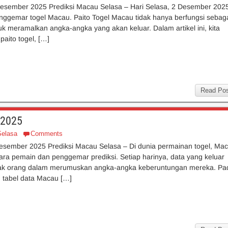
 Desember 2025 Prediksi Macau Selasa – Hari Selasa, 2 Desember 202
ggemar togel Macau. Paito Togel Macau tidak hanya berfungsi sebag
uk meramalkan angka-angka yang akan keluar. Dalam artikel ini, kita
aito togel, […]
Read Po
 2025
Selasa
Comments
Desember 2025 Prediksi Macau Selasa – Di dunia permainan togel, Ma
para pemain dan penggemar prediksi. Setiap harinya, data yang keluar
yak orang dalam merumuskan angka-angka keberuntungan mereka. Pa
n tabel data Macau […]