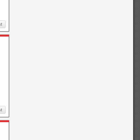
st
st