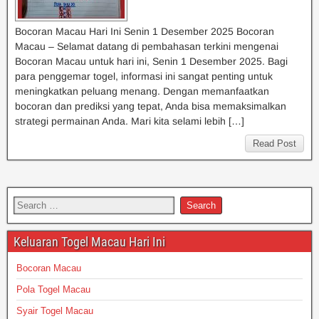
Bocoran Macau Hari Ini Senin 1 Desember 2025 Bocoran
Macau – Selamat datang di pembahasan terkini mengenai
Bocoran Macau untuk hari ini, Senin 1 Desember 2025. Bagi
para penggemar togel, informasi ini sangat penting untuk
meningkatkan peluang menang. Dengan memanfaatkan
bocoran dan prediksi yang tepat, Anda bisa memaksimalkan
strategi permainan Anda. Mari kita selami lebih […]
Read Post
Keluaran Togel Macau Hari Ini
Bocoran Macau
Pola Togel Macau
Syair Togel Macau