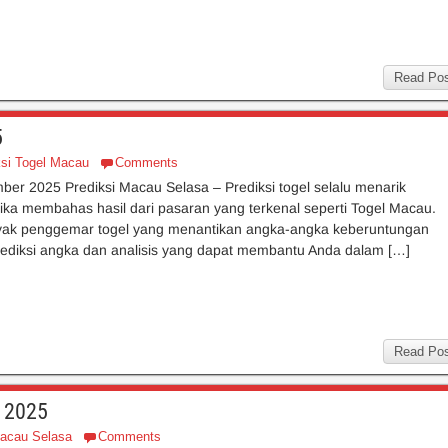
Read Po
5
ksi Togel Macau
Comments
ber 2025 Prediksi Macau Selasa – Prediksi togel selalu menarik
ika membahas hasil dari pasaran yang terkenal seperti Togel Macau.
yak penggemar togel yang menantikan angka-angka keberuntungan
rediksi angka dan analisis yang dapat membantu Anda dalam […]
Read Po
r 2025
Macau Selasa
Comments