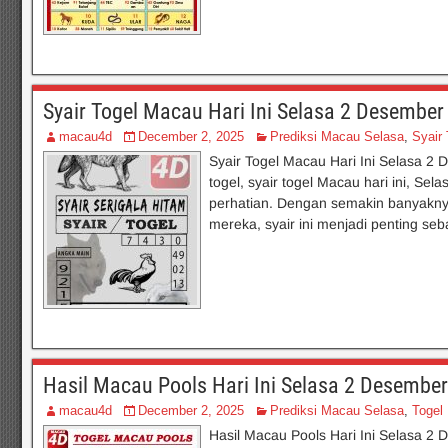
Syair Togel Macau Hari Ini Selasa 2 Desember
macau4d
December 2, 2025
Prediksi Macau Selasa
,
Syair
Syair Togel Macau Hari Ini Selasa 
togel, syair togel Macau hari ini, S
perhatian. Dengan semakin banyakny
mereka, syair ini menjadi penting seba
Hasil Macau Pools Hari Ini Selasa 2 Desembe
macau4d
December 2, 2025
Prediksi Macau Selasa
,
Togel
Hasil Macau Pools Hari Ini Selasa 2 