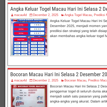
Angka Keluar Togel Macau Hari Ini Selasa 2 
macau4d
December 2, 2025
Angka Togel Macau
,
Prediksi
Angka Keluar Togel Macau Hari Ini S
Desember 2025, menjadi momen yang 
prediksi dan strategi yang telah disi
akan membahas angka keluar togel M
Bocoran Macau Hari Ini Selasa 2 Desember 2
macau4d
December 2, 2025
Bocoran Macau
,
Prediksi Mac
Bocoran Macau Hari Ini Selasa 2 De
penggemar togel di seluruh dunia a
menjadi salah satu pasaran yang pali
angka-angka yang akurat. Dalam artike