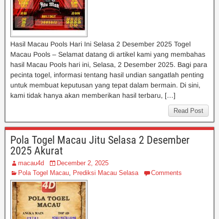
Hasil Macau Pools Hari Ini Selasa 2 Desember 2025 Togel
Macau Pools – Selamat datang di artikel kami yang membahas
hasil Macau Pools hari ini, Selasa, 2 Desember 2025. Bagi para
pecinta togel, informasi tentang hasil undian sangatlah penting
untuk membuat keputusan yang tepat dalam bermain. Di sini,
kami tidak hanya akan memberikan hasil terbaru, […]
Read Post
Pola Togel Macau Jitu Selasa 2 Desember
2025 Akurat
macau4d
December 2, 2025
Pola Togel Macau
,
Prediksi Macau Selasa
Comments