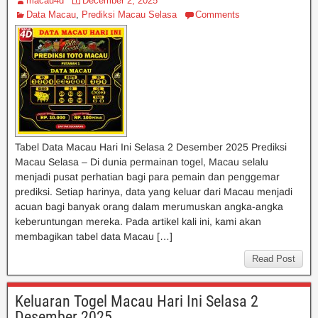
macau4d
December 2, 2025
Data Macau
,
Prediksi Macau Selasa
Comments
Tabel Data Macau Hari Ini Selasa 2 Desember 2025 Prediksi
Macau Selasa – Di dunia permainan togel, Macau selalu
menjadi pusat perhatian bagi para pemain dan penggemar
prediksi. Setiap harinya, data yang keluar dari Macau menjadi
acuan bagi banyak orang dalam merumuskan angka-angka
keberuntungan mereka. Pada artikel kali ini, kami akan
membagikan tabel data Macau […]
Read Post
Keluaran Togel Macau Hari Ini Selasa 2
Desember 2025