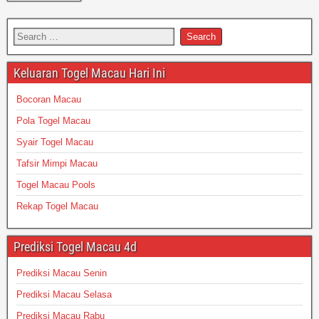
Keluaran Togel Macau Hari Ini
Bocoran Macau
Pola Togel Macau
Syair Togel Macau
Tafsir Mimpi Macau
Togel Macau Pools
Rekap Togel Macau
Prediksi Togel Macau 4d
Prediksi Macau Senin
Prediksi Macau Selasa
Prediksi Macau Rabu