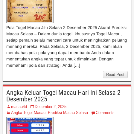
Pola Togel Macau Jitu Selasa 2 Desember 2025 Akurat Prediksi
Macau Selasa – Dalam dunia togel, khususnya Togel Macau,
setiap pemain selalu mencari cara untuk meningkatkan peluang
menang mereka. Pada Selasa, 2 Desember 2025, kami akan
membahas pola-pola yang dapat membantu Anda dalam
menentukan angka yang tepat untuk dimainkan. Dengan
memahami pola dan strategi, Anda […]
Read Post
Angka Keluar Togel Macau Hari Ini Selasa 2
Desember 2025
macau4d
December 2, 2025
Angka Togel Macau
,
Prediksi Macau Selasa
Comments