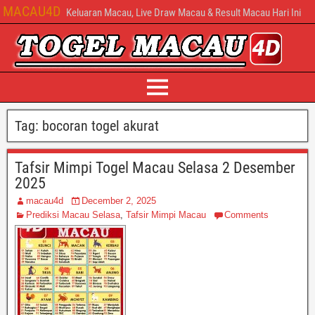
MACAU4D
Keluaran Macau, Live Draw Macau & Result Macau Hari Ini
Tag:
bocoran togel akurat
Tafsir Mimpi Togel Macau Selasa 2 Desember
2025
macau4d
December 2, 2025
Prediksi Macau Selasa
,
Tafsir Mimpi Macau
Comments