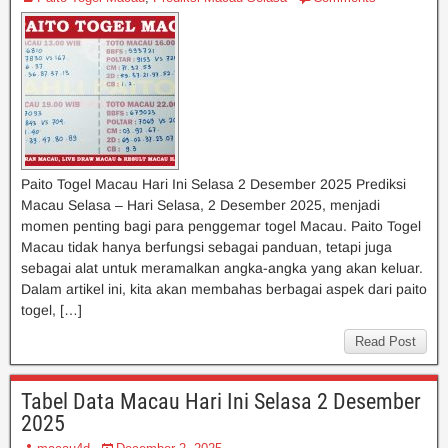
Paito Togel Macau Hari Ini Selasa 2 Desember 2025 Prediksi
Macau Selasa – Hari Selasa, 2 Desember 2025, menjadi
momen penting bagi para penggemar togel Macau. Paito Togel
Macau tidak hanya berfungsi sebagai panduan, tetapi juga
sebagai alat untuk meramalkan angka-angka yang akan keluar.
Dalam artikel ini, kita akan membahas berbagai aspek dari paito
togel, […]
Read Post
Tabel Data Macau Hari Ini Selasa 2 Desember
2025