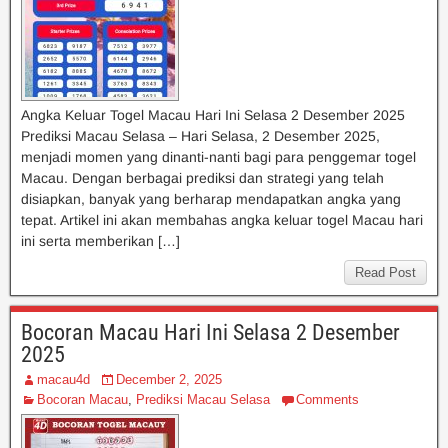
Angka Keluar Togel Macau Hari Ini Selasa 2 Desember 2025
Prediksi Macau Selasa – Hari Selasa, 2 Desember 2025,
menjadi momen yang dinanti-nanti bagi para penggemar togel
Macau. Dengan berbagai prediksi dan strategi yang telah
disiapkan, banyak yang berharap mendapatkan angka yang
tepat. Artikel ini akan membahas angka keluar togel Macau hari
ini serta memberikan […]
Read Post
Bocoran Macau Hari Ini Selasa 2 Desember
2025
macau4d
December 2, 2025
Bocoran Macau
,
Prediksi Macau Selasa
Comments