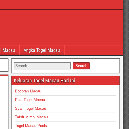
l Macau
Angka Togel Macau
Keluaran Togel Macau Hari Ini
Bocoran Macau
Pola Togel Macau
Syair Togel Macau
Tafsir Mimpi Macau
Togel Macau Pools