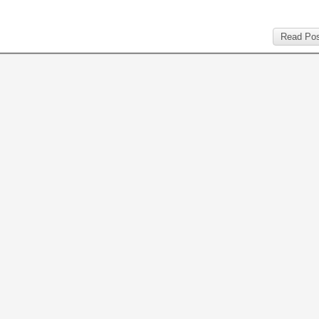
Read Po