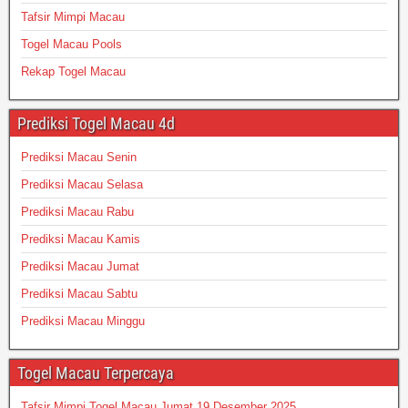
Tafsir Mimpi Macau
Togel Macau Pools
Rekap Togel Macau
Prediksi Togel Macau 4d
Prediksi Macau Senin
Prediksi Macau Selasa
Prediksi Macau Rabu
Prediksi Macau Kamis
Prediksi Macau Jumat
Prediksi Macau Sabtu
Prediksi Macau Minggu
Togel Macau Terpercaya
Tafsir Mimpi Togel Macau Jumat 19 Desember 2025