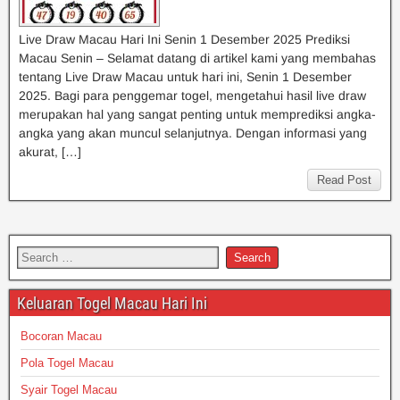
Live Draw Macau Hari Ini Senin 1 Desember 2025 Prediksi
Macau Senin – Selamat datang di artikel kami yang membahas
tentang Live Draw Macau untuk hari ini, Senin 1 Desember
2025. Bagi para penggemar togel, mengetahui hasil live draw
merupakan hal yang sangat penting untuk memprediksi angka-
angka yang akan muncul selanjutnya. Dengan informasi yang
akurat, […]
Read Post
Keluaran Togel Macau Hari Ini
Bocoran Macau
Pola Togel Macau
Syair Togel Macau