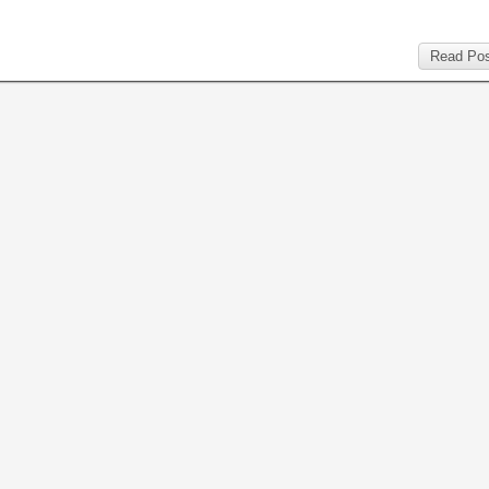
Read Po