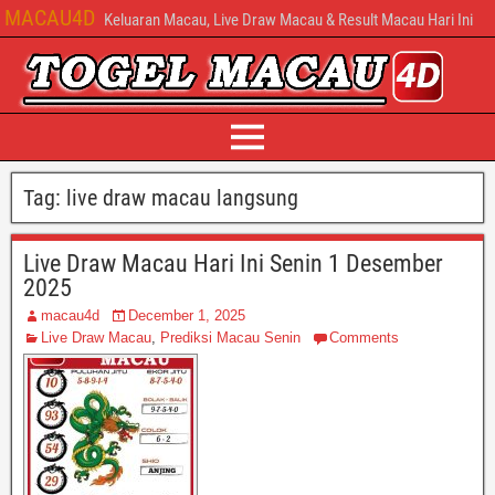
MACAU4D
Keluaran Macau, Live Draw Macau & Result Macau Hari Ini
Tag:
live draw macau langsung
Live Draw Macau Hari Ini Senin 1 Desember
2025
macau4d
December 1, 2025
Live Draw Macau
,
Prediksi Macau Senin
Comments