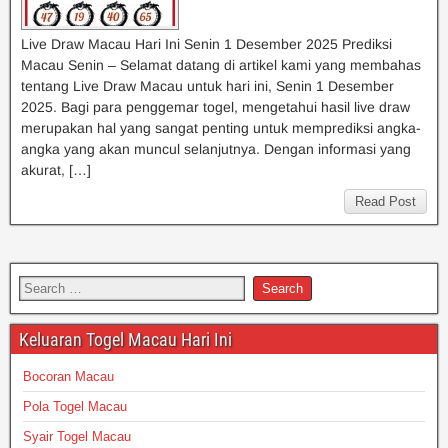
Live Draw Macau Hari Ini Senin 1 Desember 2025 Prediksi
Macau Senin – Selamat datang di artikel kami yang membahas
tentang Live Draw Macau untuk hari ini, Senin 1 Desember
2025. Bagi para penggemar togel, mengetahui hasil live draw
merupakan hal yang sangat penting untuk memprediksi angka-
angka yang akan muncul selanjutnya. Dengan informasi yang
akurat, […]
Read Post
Keluaran Togel Macau Hari Ini
Bocoran Macau
Pola Togel Macau
Syair Togel Macau