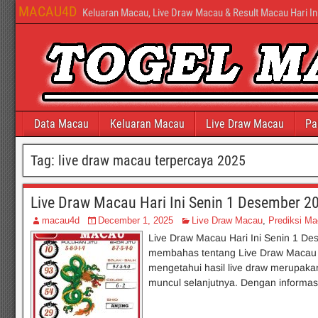
MACAU4D
Keluaran Macau, Live Draw Macau & Result Macau Hari In
Data Macau
Keluaran Macau
Live Draw Macau
Pa
Tag:
live draw macau terpercaya 2025
Live Draw Macau Hari Ini Senin 1 Desember 2
macau4d
December 1, 2025
Live Draw Macau
,
Prediksi Ma
Live Draw Macau Hari Ini Senin 1 De
membahas tentang Live Draw Macau un
mengetahui hasil live draw merupaka
muncul selanjutnya. Dengan informasi