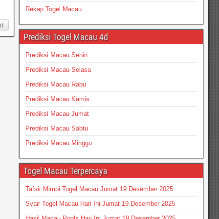
Rekap Togel Macau
st
Prediksi Togel Macau 4d
Prediksi Macau Senin
Prediksi Macau Selasa
Prediksi Macau Rabu
Prediksi Macau Kamis
Prediksi Macau Jumat
Prediksi Macau Sabtu
Prediksi Macau Minggu
Togel Macau Terpercaya
Tafsir Mimpi Togel Macau Jumat 19 Desember 2025
Syair Togel Macau Hari Ini Jumat 19 Desember 2025
Hasil Macau Pools Hari Ini Jumat 19 Desember 2025