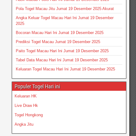
Pola Togel Macau Jitu Jumat 19 Desember 2025 Akurat
Angka Keluar Togel Macau Hari Ini Jumat 19 Desember
2025
Bocoran Macau Hari Ini Jumat 19 Desember 2025
Prediksi Togel Macau Jumat 19 Desember 2025
Paito Togel Macau Hari Ini Jumat 19 Desember 2025
Tabel Data Macau Hari Ini Jumat 19 Desember 2025
Keluaran Togel Macau Hari Ini Jumat 19 Desember 2025
Populer Togel Hari ini
Keluaran HK
Live Draw Hk
Togel Hongkong
Angka Jitu