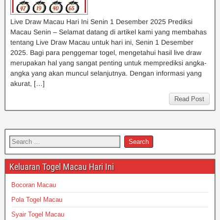
Live Draw Macau Hari Ini Senin 1 Desember 2025 Prediksi
Macau Senin – Selamat datang di artikel kami yang membahas
tentang Live Draw Macau untuk hari ini, Senin 1 Desember
2025. Bagi para penggemar togel, mengetahui hasil live draw
merupakan hal yang sangat penting untuk memprediksi angka-
angka yang akan muncul selanjutnya. Dengan informasi yang
akurat, […]
Read Post
Keluaran Togel Macau Hari Ini
Bocoran Macau
Pola Togel Macau
Syair Togel Macau