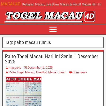
MACAU4D
Keluaran Macau, Live Draw Macau & Result Macau Hari Ini
Tag:
paito macau rumus
Paito Togel Macau Hari Ini Senin 1 Desember
2025
macau4d
December 1, 2025
Paito Togel Macau
,
Prediksi Macau Senin
Comments