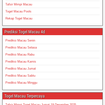
Tafsir Mimpi Macau
Togel Macau Pools
Rekap Togel Macau
Prediksi Togel Macau 4d
Prediksi Macau Senin
Prediksi Macau Selasa
Prediksi Macau Rabu
Prediksi Macau Kamis
Prediksi Macau Jumat
Prediksi Macau Sabtu
Prediksi Macau Minggu
Togel Macau Terpercaya
Tafsir Mimpi Togel Macau Jumat 19 Desember 2025