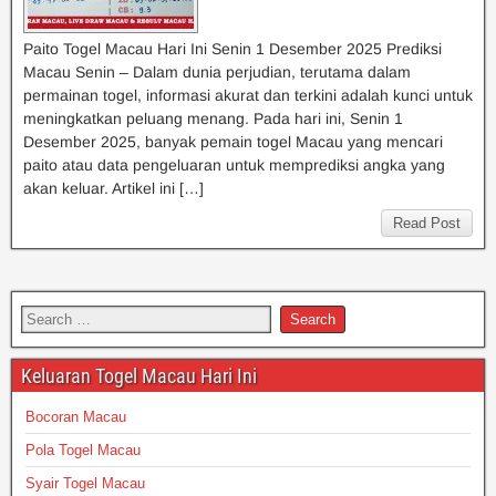
Paito Togel Macau Hari Ini Senin 1 Desember 2025 Prediksi
Macau Senin – Dalam dunia perjudian, terutama dalam
permainan togel, informasi akurat dan terkini adalah kunci untuk
meningkatkan peluang menang. Pada hari ini, Senin 1
Desember 2025, banyak pemain togel Macau yang mencari
paito atau data pengeluaran untuk memprediksi angka yang
akan keluar. Artikel ini […]
Read Post
Keluaran Togel Macau Hari Ini
Bocoran Macau
Pola Togel Macau
Syair Togel Macau