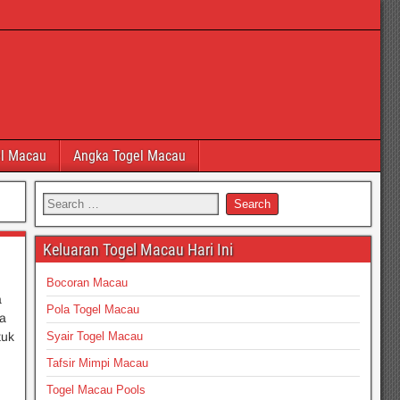
l Macau
Angka Togel Macau
Keluaran Togel Macau Hari Ini
Bocoran Macau
a
Pola Togel Macau
da
tuk
Syair Togel Macau
Tafsir Mimpi Macau
Togel Macau Pools