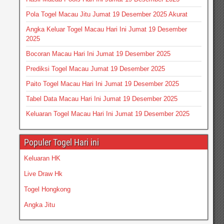
Pola Togel Macau Jitu Jumat 19 Desember 2025 Akurat
Angka Keluar Togel Macau Hari Ini Jumat 19 Desember
2025
Bocoran Macau Hari Ini Jumat 19 Desember 2025
Prediksi Togel Macau Jumat 19 Desember 2025
Paito Togel Macau Hari Ini Jumat 19 Desember 2025
Tabel Data Macau Hari Ini Jumat 19 Desember 2025
Keluaran Togel Macau Hari Ini Jumat 19 Desember 2025
Populer Togel Hari ini
Keluaran HK
Live Draw Hk
Togel Hongkong
Angka Jitu