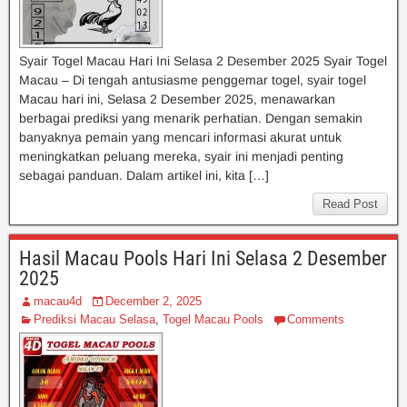
Syair Togel Macau Hari Ini Selasa 2 Desember 2025 Syair Togel
Macau – Di tengah antusiasme penggemar togel, syair togel
Macau hari ini, Selasa 2 Desember 2025, menawarkan
berbagai prediksi yang menarik perhatian. Dengan semakin
banyaknya pemain yang mencari informasi akurat untuk
meningkatkan peluang mereka, syair ini menjadi penting
sebagai panduan. Dalam artikel ini, kita […]
Read Post
Hasil Macau Pools Hari Ini Selasa 2 Desember
2025
macau4d
December 2, 2025
Prediksi Macau Selasa
,
Togel Macau Pools
Comments