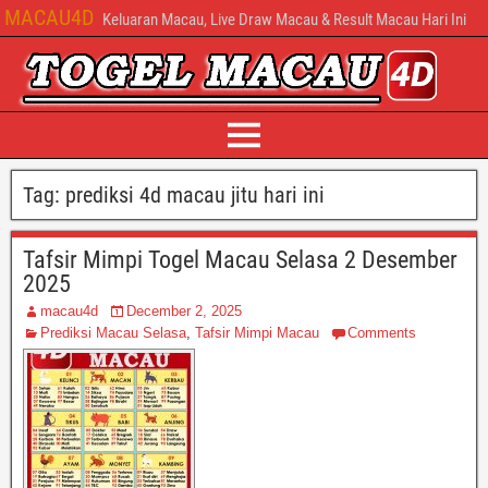
MACAU4D
Keluaran Macau, Live Draw Macau & Result Macau Hari Ini
Tag:
prediksi 4d macau jitu hari ini
Tafsir Mimpi Togel Macau Selasa 2 Desember
2025
macau4d
December 2, 2025
Prediksi Macau Selasa
,
Tafsir Mimpi Macau
Comments