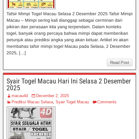
Tafsir Mimpi Togel Macau Selasa 2 Desember 2025 Tafsir Mimpi
Macau – Mimpi sering kali dianggap sebagai cerminan dari
pikiran dan perasaan kita yang terpendam. Dalam konteks
togel, banyak orang percaya bahwa mimpi dapat memberikan
petunjuk atau prediksi angka yang akan keluar. Artikel ini akan
membahas tafsir mimpi togel Macau pada Selasa, 2 Desember
2025, […]
Read Post
Syair Togel Macau Hari Ini Selasa 2 Desember
2025
macau4d
December 2, 2025
Prediksi Macau Selasa
,
Syair Togel Macau
Comments