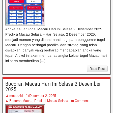
Angka Keluar Togel Macau Hari Ini Selasa 2 Desember 2025
Prediksi Macau Selasa – Hari Selasa, 2 Desember 2025,
menjadi momen yang dinanti-nanti bagi para penggemar togel
Macau. Dengan berbagai prediksi dan strategi yang telah
disiapkan, banyak yang berharap mendapatkan angka yang
tepat. Artikel ini akan membahas angka keluar togel Macau hari
ini serta memberikan […]
Read Post
Bocoran Macau Hari Ini Selasa 2 Desember
2025
macau4d
December 2, 2025
Bocoran Macau
,
Prediksi Macau Selasa
Comments