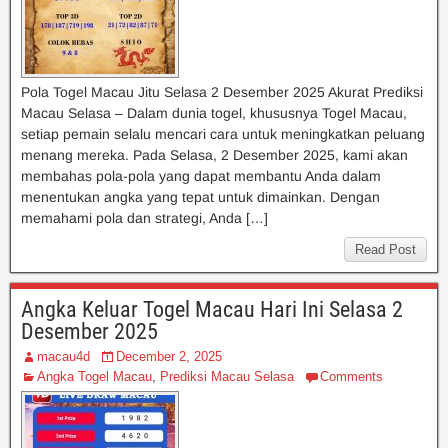
Pola Togel Macau Jitu Selasa 2 Desember 2025 Akurat Prediksi
Macau Selasa – Dalam dunia togel, khususnya Togel Macau,
setiap pemain selalu mencari cara untuk meningkatkan peluang
menang mereka. Pada Selasa, 2 Desember 2025, kami akan
membahas pola-pola yang dapat membantu Anda dalam
menentukan angka yang tepat untuk dimainkan. Dengan
memahami pola dan strategi, Anda […]
Read Post
Angka Keluar Togel Macau Hari Ini Selasa 2
Desember 2025
macau4d
December 2, 2025
Angka Togel Macau
,
Prediksi Macau Selasa
Comments