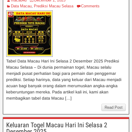
macau4d
December 2, 2025
Data Macau
,
Prediksi Macau Selasa
Comments
Tabel Data Macau Hari Ini Selasa 2 Desember 2025 Prediksi
Macau Selasa – Di dunia permainan togel, Macau selalu
menjadi pusat perhatian bagi para pemain dan penggemar
prediksi. Setiap harinya, data yang keluar dari Macau menjadi
acuan bagi banyak orang dalam merumuskan angka-angka
keberuntungan mereka. Pada artikel kali ini, kami akan
membagikan tabel data Macau […]
Read Post
Keluaran Togel Macau Hari Ini Selasa 2
Desember 2025