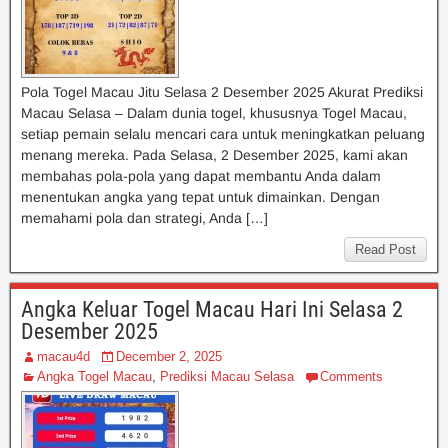
Pola Togel Macau Jitu Selasa 2 Desember 2025 Akurat Prediksi
Macau Selasa – Dalam dunia togel, khususnya Togel Macau,
setiap pemain selalu mencari cara untuk meningkatkan peluang
menang mereka. Pada Selasa, 2 Desember 2025, kami akan
membahas pola-pola yang dapat membantu Anda dalam
menentukan angka yang tepat untuk dimainkan. Dengan
memahami pola dan strategi, Anda […]
Read Post
Angka Keluar Togel Macau Hari Ini Selasa 2
Desember 2025
macau4d
December 2, 2025
Angka Togel Macau
,
Prediksi Macau Selasa
Comments