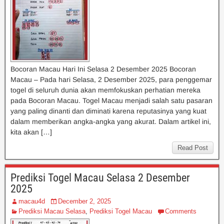
Bocoran Macau Hari Ini Selasa 2 Desember 2025 Bocoran
Macau – Pada hari Selasa, 2 Desember 2025, para penggemar
togel di seluruh dunia akan memfokuskan perhatian mereka
pada Bocoran Macau. Togel Macau menjadi salah satu pasaran
yang paling dinanti dan diminati karena reputasinya yang kuat
dalam memberikan angka-angka yang akurat. Dalam artikel ini,
kita akan […]
Read Post
Prediksi Togel Macau Selasa 2 Desember
2025
macau4d
December 2, 2025
Prediksi Macau Selasa
,
Prediksi Togel Macau
Comments