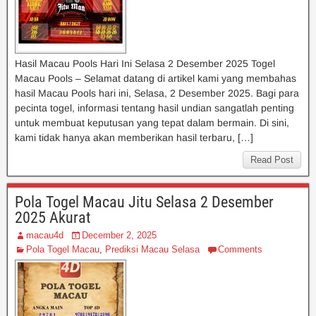
Hasil Macau Pools Hari Ini Selasa 2 Desember 2025 Togel
Macau Pools – Selamat datang di artikel kami yang membahas
hasil Macau Pools hari ini, Selasa, 2 Desember 2025. Bagi para
pecinta togel, informasi tentang hasil undian sangatlah penting
untuk membuat keputusan yang tepat dalam bermain. Di sini,
kami tidak hanya akan memberikan hasil terbaru, […]
Read Post
Pola Togel Macau Jitu Selasa 2 Desember
2025 Akurat
macau4d
December 2, 2025
Pola Togel Macau
,
Prediksi Macau Selasa
Comments