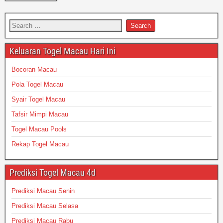
Keluaran Togel Macau Hari Ini
Bocoran Macau
Pola Togel Macau
Syair Togel Macau
Tafsir Mimpi Macau
Togel Macau Pools
Rekap Togel Macau
Prediksi Togel Macau 4d
Prediksi Macau Senin
Prediksi Macau Selasa
Prediksi Macau Rabu