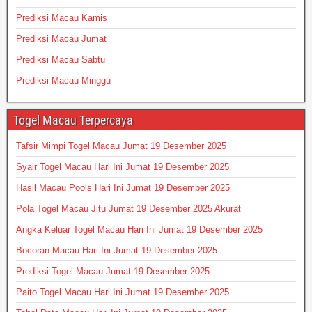
Prediksi Macau Kamis
Prediksi Macau Jumat
Prediksi Macau Sabtu
Prediksi Macau Minggu
Togel Macau Terpercaya
Tafsir Mimpi Togel Macau Jumat 19 Desember 2025
Syair Togel Macau Hari Ini Jumat 19 Desember 2025
Hasil Macau Pools Hari Ini Jumat 19 Desember 2025
Pola Togel Macau Jitu Jumat 19 Desember 2025 Akurat
Angka Keluar Togel Macau Hari Ini Jumat 19 Desember 2025
Bocoran Macau Hari Ini Jumat 19 Desember 2025
Prediksi Togel Macau Jumat 19 Desember 2025
Paito Togel Macau Hari Ini Jumat 19 Desember 2025