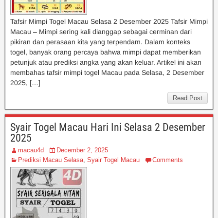
Tafsir Mimpi Togel Macau Selasa 2 Desember 2025 Tafsir Mimpi
Macau – Mimpi sering kali dianggap sebagai cerminan dari
pikiran dan perasaan kita yang terpendam. Dalam konteks
togel, banyak orang percaya bahwa mimpi dapat memberikan
petunjuk atau prediksi angka yang akan keluar. Artikel ini akan
membahas tafsir mimpi togel Macau pada Selasa, 2 Desember
2025, […]
Read Post
Syair Togel Macau Hari Ini Selasa 2 Desember
2025
macau4d
December 2, 2025
Prediksi Macau Selasa
,
Syair Togel Macau
Comments