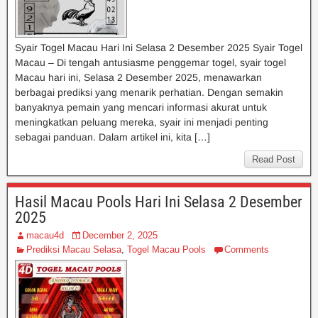
Syair Togel Macau Hari Ini Selasa 2 Desember 2025 Syair Togel
Macau – Di tengah antusiasme penggemar togel, syair togel
Macau hari ini, Selasa 2 Desember 2025, menawarkan
berbagai prediksi yang menarik perhatian. Dengan semakin
banyaknya pemain yang mencari informasi akurat untuk
meningkatkan peluang mereka, syair ini menjadi penting
sebagai panduan. Dalam artikel ini, kita […]
Read Post
Hasil Macau Pools Hari Ini Selasa 2 Desember
2025
macau4d
December 2, 2025
Prediksi Macau Selasa
,
Togel Macau Pools
Comments