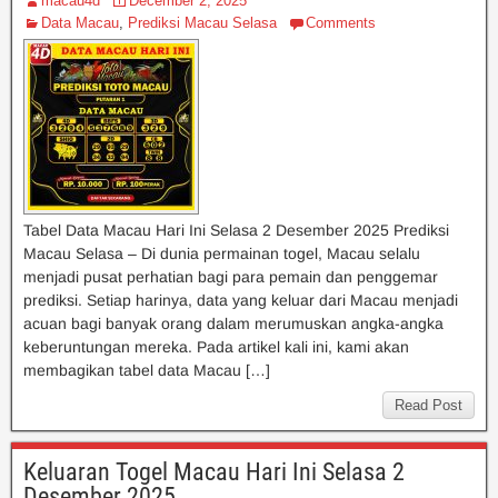
macau4d
December 2, 2025
Data Macau
,
Prediksi Macau Selasa
Comments
Tabel Data Macau Hari Ini Selasa 2 Desember 2025 Prediksi
Macau Selasa – Di dunia permainan togel, Macau selalu
menjadi pusat perhatian bagi para pemain dan penggemar
prediksi. Setiap harinya, data yang keluar dari Macau menjadi
acuan bagi banyak orang dalam merumuskan angka-angka
keberuntungan mereka. Pada artikel kali ini, kami akan
membagikan tabel data Macau […]
Read Post
Keluaran Togel Macau Hari Ini Selasa 2
Desember 2025