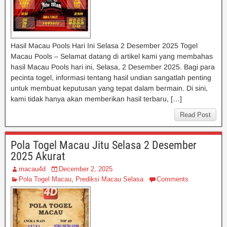
Hasil Macau Pools Hari Ini Selasa 2 Desember 2025 Togel
Macau Pools – Selamat datang di artikel kami yang membahas
hasil Macau Pools hari ini, Selasa, 2 Desember 2025. Bagi para
pecinta togel, informasi tentang hasil undian sangatlah penting
untuk membuat keputusan yang tepat dalam bermain. Di sini,
kami tidak hanya akan memberikan hasil terbaru, […]
Read Post
Pola Togel Macau Jitu Selasa 2 Desember
2025 Akurat
macau4d
December 2, 2025
Pola Togel Macau
,
Prediksi Macau Selasa
Comments