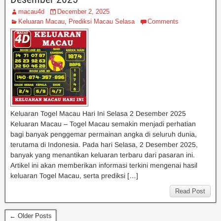
macau4d
December 2, 2025
Keluaran Macau
,
Prediksi Macau Selasa
Comments
Keluaran Togel Macau Hari Ini Selasa 2 Desember 2025
Keluaran Macau – Togel Macau semakin menjadi perhatian
bagi banyak penggemar permainan angka di seluruh dunia,
terutama di Indonesia. Pada hari Selasa, 2 Desember 2025,
banyak yang menantikan keluaran terbaru dari pasaran ini.
Artikel ini akan memberikan informasi terkini mengenai hasil
keluaran Togel Macau, serta prediksi […]
Read Post
← Older Posts