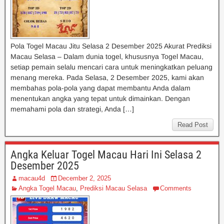
Pola Togel Macau Jitu Selasa 2 Desember 2025 Akurat Prediksi
Macau Selasa – Dalam dunia togel, khususnya Togel Macau,
setiap pemain selalu mencari cara untuk meningkatkan peluang
menang mereka. Pada Selasa, 2 Desember 2025, kami akan
membahas pola-pola yang dapat membantu Anda dalam
menentukan angka yang tepat untuk dimainkan. Dengan
memahami pola dan strategi, Anda […]
Read Post
Angka Keluar Togel Macau Hari Ini Selasa 2
Desember 2025
macau4d
December 2, 2025
Angka Togel Macau
,
Prediksi Macau Selasa
Comments