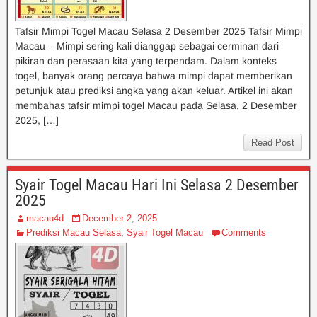
Tafsir Mimpi Togel Macau Selasa 2 Desember 2025 Tafsir Mimpi
Macau – Mimpi sering kali dianggap sebagai cerminan dari
pikiran dan perasaan kita yang terpendam. Dalam konteks
togel, banyak orang percaya bahwa mimpi dapat memberikan
petunjuk atau prediksi angka yang akan keluar. Artikel ini akan
membahas tafsir mimpi togel Macau pada Selasa, 2 Desember
2025, […]
Read Post
Syair Togel Macau Hari Ini Selasa 2 Desember
2025
macau4d
December 2, 2025
Prediksi Macau Selasa
,
Syair Togel Macau
Comments