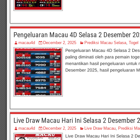
Pengeluaran Macau 4D Selasa 2 Desember 2
macau4d
December 2, 2025
Prediksi Macau Selasa
,
Togel
Pengeluaran Macau 4D Selasa 2 Des
paling diminati oleh para pemain tog
menantikan hasil pengeluaran untuk 
Desember 2025, hasil pengeluaran M
Live Draw Macau Hari Ini Selasa 2 Desember 
macau4d
December 2, 2025
Live Draw Macau
,
Prediksi M
Live Draw Macau Hari Ini Selasa 2 De