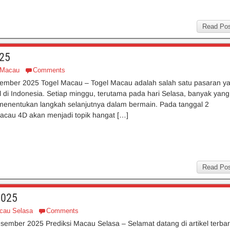
Read Po
025
 Macau
Comments
ember 2025 Togel Macau – Togel Macau adalah salah satu pasaran y
el di Indonesia. Setiap minggu, terutama pada hari Selasa, banyak yang
menentukan langkah selanjutnya dalam bermain. Pada tanggal 2
acau 4D akan menjadi topik hangat […]
Read Po
2025
acau Selasa
Comments
sember 2025 Prediksi Macau Selasa – Selamat datang di artikel terba