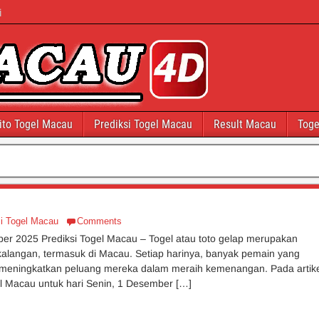
i
ito Togel Macau
Prediksi Togel Macau
Result Macau
Toge
si Togel Macau
Comments
er 2025 Prediksi Togel Macau – Togel atau toto gelap merupakan
kalangan, termasuk di Macau. Setiap harinya, banyak pemain yang
k meningkatkan peluang mereka dalam meraih kemenangan. Pada artik
el Macau untuk hari Senin, 1 Desember […]