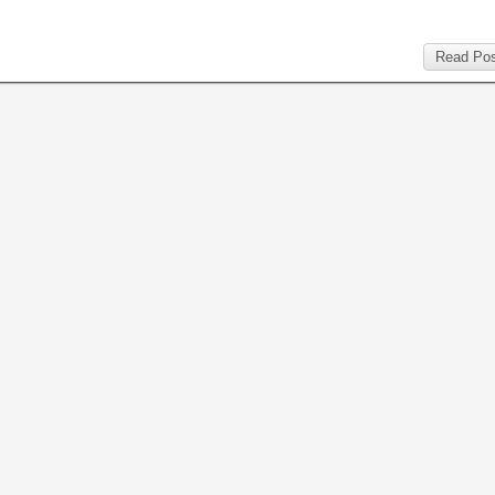
Read Po