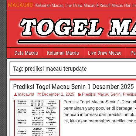
MACAU4D
Keluaran Macau, Live Draw Macau & Result Macau Hari In
Data Macau
Keluaran Macau
Live Draw Macau
Pa
Tag:
prediksi macau terupdate
Prediksi Togel Macau Senin 1 Desember 2025
macau4d
December 1, 2025
Prediksi Macau Senin
,
Predik
Prediksi Togel Macau Senin 1 Desemb
permainan yang populer di berbagai 
mencari informasi dan prediksi untu
ini, kita akan membahas prediksi tog