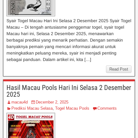
Syair Togel Macau Hari Ini Selasa 2 Desember 2025 Syair Togel
Macau – Di tengah antusiasme penggemar togel, syair togel
Macau hari ini, Selasa 2 Desember 2025, menawarkan
berbagai prediksi yang menarik perhatian. Dengan semakin
banyaknya pemain yang mencari informasi akurat untuk
meningkatkan peluang mereka, syair ini menjadi penting
sebagai panduan. Dalam artikel ini, kita […]
Read Post
Hasil Macau Pools Hari Ini Selasa 2 Desember
2025
macau4d
December 2, 2025
Prediksi Macau Selasa
,
Togel Macau Pools
Comments