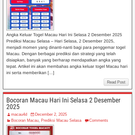
Angka Keluar Togel Macau Hari Ini Selasa 2 Desember 2025
Prediksi Macau Selasa – Hari Selasa, 2 Desember 2025,
menjadi momen yang dinanti-nanti bagi para penggemar togel
Macau. Dengan berbagai prediksi dan strategi yang telah
disiapkan, banyak yang berharap mendapatkan angka yang
tepat. Artikel ini akan membahas angka keluar togel Macau hari
ini serta memberikan […]
Read Post
Bocoran Macau Hari Ini Selasa 2 Desember
2025
macau4d
December 2, 2025
Bocoran Macau
,
Prediksi Macau Selasa
Comments