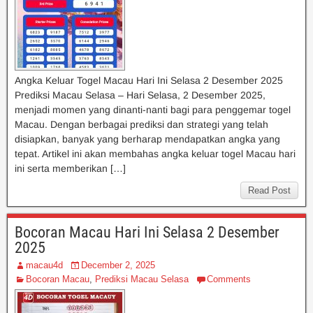
Angka Keluar Togel Macau Hari Ini Selasa 2 Desember 2025
Prediksi Macau Selasa – Hari Selasa, 2 Desember 2025,
menjadi momen yang dinanti-nanti bagi para penggemar togel
Macau. Dengan berbagai prediksi dan strategi yang telah
disiapkan, banyak yang berharap mendapatkan angka yang
tepat. Artikel ini akan membahas angka keluar togel Macau hari
ini serta memberikan […]
Read Post
Bocoran Macau Hari Ini Selasa 2 Desember
2025
macau4d
December 2, 2025
Bocoran Macau
,
Prediksi Macau Selasa
Comments