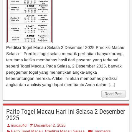
Prediksi Togel Macau Selasa 2 Desember 2025 Prediksi Macau
Selasa – Prediksi togel selalu menarik perhatian banyak orang,
terutama ketika membahas hasil dari pasaran yang terkenal
seperti Togel Macau. Pada Selasa, 2 Desember 2025, banyak
penggemar togel yang menantikan angka-angka
keberuntungan mereka. Artikel ini akan membahas prediksi
angka dan analisis yang dapat membantu Anda dalam […]
Read Post
Paito Togel Macau Hari Ini Selasa 2 Desember
2025
macau4d
December 2, 2025
Paito Togel Macau
,
Prediksi Macau Selasa
Comments