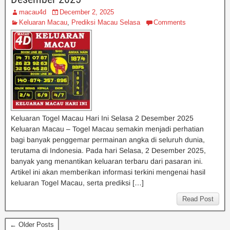
macau4d
December 2, 2025
Keluaran Macau
,
Prediksi Macau Selasa
Comments
Keluaran Togel Macau Hari Ini Selasa 2 Desember 2025
Keluaran Macau – Togel Macau semakin menjadi perhatian
bagi banyak penggemar permainan angka di seluruh dunia,
terutama di Indonesia. Pada hari Selasa, 2 Desember 2025,
banyak yang menantikan keluaran terbaru dari pasaran ini.
Artikel ini akan memberikan informasi terkini mengenai hasil
keluaran Togel Macau, serta prediksi […]
Read Post
← Older Posts