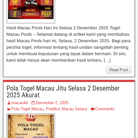
Hasil Macau Pools Hari Ini Selasa 2 Desember 2025 Togel
Macau Pools – Selamat datang di artikel kami yang membahas
hasil Macau Pools hari ini, Selasa, 2 Desember 2025. Bagi para
pecinta togel, informasi tentang hasil undian sangatlah penting
untuk membuat keputusan yang tepat dalam bermain. Di sini,
kami tidak hanya akan memberikan hasil terbaru, […]
Read Post
Pola Togel Macau Jitu Selasa 2 Desember
2025 Akurat
macau4d
December 2, 2025
Pola Togel Macau
,
Prediksi Macau Selasa
Comments