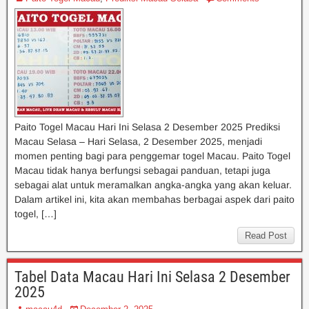
Paito Togel Macau Hari Ini Selasa 2 Desember 2025 Prediksi
Macau Selasa – Hari Selasa, 2 Desember 2025, menjadi
momen penting bagi para penggemar togel Macau. Paito Togel
Macau tidak hanya berfungsi sebagai panduan, tetapi juga
sebagai alat untuk meramalkan angka-angka yang akan keluar.
Dalam artikel ini, kita akan membahas berbagai aspek dari paito
togel, […]
Read Post
Tabel Data Macau Hari Ini Selasa 2 Desember
2025