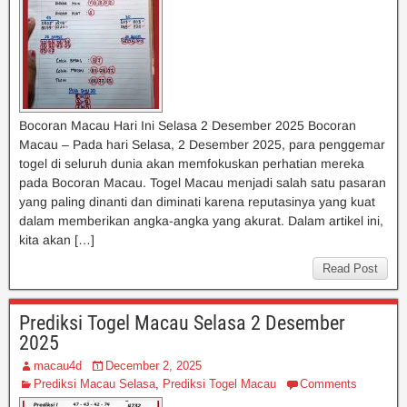
Bocoran Macau Hari Ini Selasa 2 Desember 2025 Bocoran
Macau – Pada hari Selasa, 2 Desember 2025, para penggemar
togel di seluruh dunia akan memfokuskan perhatian mereka
pada Bocoran Macau. Togel Macau menjadi salah satu pasaran
yang paling dinanti dan diminati karena reputasinya yang kuat
dalam memberikan angka-angka yang akurat. Dalam artikel ini,
kita akan […]
Read Post
Prediksi Togel Macau Selasa 2 Desember
2025
macau4d
December 2, 2025
Prediksi Macau Selasa
,
Prediksi Togel Macau
Comments