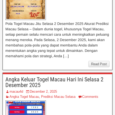
Pola Togel Macau Jitu Selasa 2 Desember 2025 Akurat Prediksi
Macau Selasa – Dalam dunia togel, khususnya Togel Macau,
setiap pemain selalu mencari cara untuk meningkatkan peluang
menang mereka. Pada Selasa, 2 Desember 2025, kami akan
membahas pola-pola yang dapat membantu Anda dalam
menentukan angka yang tepat untuk dimainkan. Dengan
memahami pola dan strategi, Anda […]
Read Post
Angka Keluar Togel Macau Hari Ini Selasa 2
Desember 2025
macau4d
December 2, 2025
Angka Togel Macau
,
Prediksi Macau Selasa
Comments