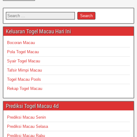
Keluaran Togel Macau Hari Ini
Bocoran Macau
Pola Togel Macau
Syair Togel Macau
Tafsir Mimpi Macau
Togel Macau Pools
Rekap Togel Macau
Prediksi Togel Macau 4d
Prediksi Macau Senin
Prediksi Macau Selasa
Prediksi Macau Rabu