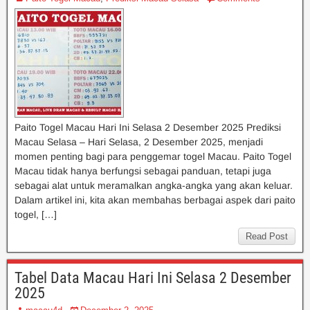
Paito Togel Macau Hari Ini Selasa 2 Desember 2025 Prediksi
Macau Selasa – Hari Selasa, 2 Desember 2025, menjadi
momen penting bagi para penggemar togel Macau. Paito Togel
Macau tidak hanya berfungsi sebagai panduan, tetapi juga
sebagai alat untuk meramalkan angka-angka yang akan keluar.
Dalam artikel ini, kita akan membahas berbagai aspek dari paito
togel, […]
Read Post
Tabel Data Macau Hari Ini Selasa 2 Desember
2025