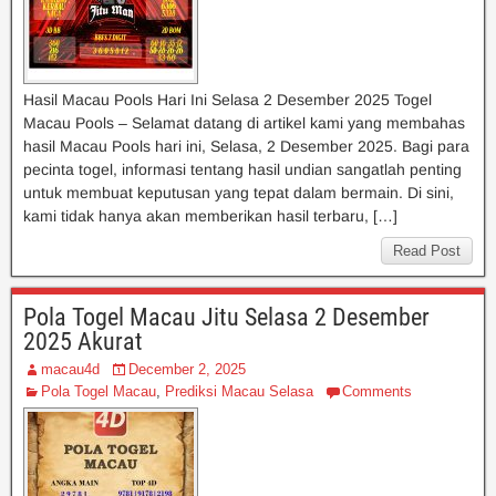
Hasil Macau Pools Hari Ini Selasa 2 Desember 2025 Togel
Macau Pools – Selamat datang di artikel kami yang membahas
hasil Macau Pools hari ini, Selasa, 2 Desember 2025. Bagi para
pecinta togel, informasi tentang hasil undian sangatlah penting
untuk membuat keputusan yang tepat dalam bermain. Di sini,
kami tidak hanya akan memberikan hasil terbaru, […]
Read Post
Pola Togel Macau Jitu Selasa 2 Desember
2025 Akurat
macau4d
December 2, 2025
Pola Togel Macau
,
Prediksi Macau Selasa
Comments