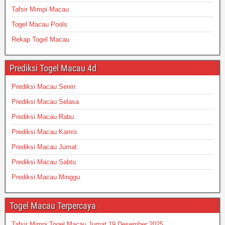
Tafsir Mimpi Macau
Togel Macau Pools
Rekap Togel Macau
Prediksi Togel Macau 4d
Prediksi Macau Senin
Prediksi Macau Selasa
Prediksi Macau Rabu
Prediksi Macau Kamis
Prediksi Macau Jumat
Prediksi Macau Sabtu
Prediksi Macau Minggu
Togel Macau Terpercaya
Tafsir Mimpi Togel Macau Jumat 19 Desember 2025