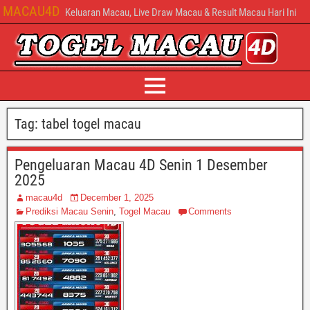
MACAU4D
Keluaran Macau, Live Draw Macau & Result Macau Hari Ini
Tag:
tabel togel macau
Pengeluaran Macau 4D Senin 1 Desember
2025
macau4d
December 1, 2025
Prediksi Macau Senin
,
Togel Macau
Comments