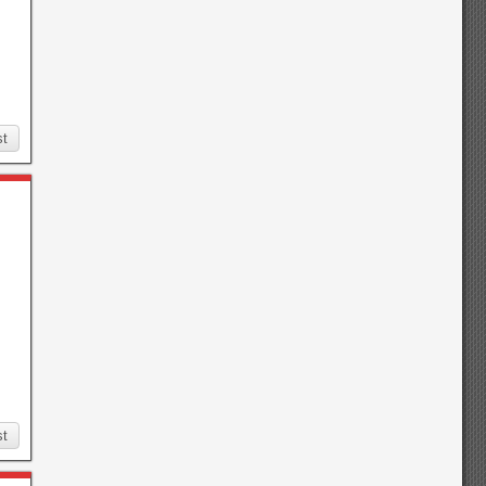
st
st