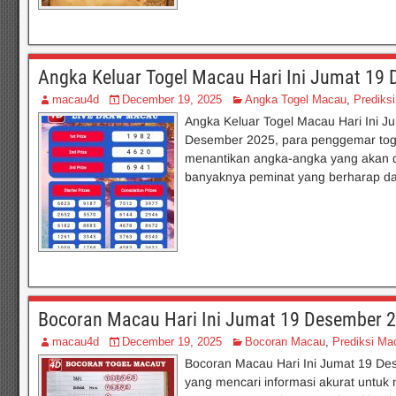
Angka Keluar Togel Macau Hari Ini Jumat 19
macau4d
December 19, 2025
Angka Togel Macau
,
Prediks
Angka Keluar Togel Macau Hari Ini J
Desember 2025, para penggemar toge
menantikan angka-angka yang akan 
banyaknya peminat yang berharap dapa
Bocoran Macau Hari Ini Jumat 19 Desember 
macau4d
December 19, 2025
Bocoran Macau
,
Prediksi Ma
Bocoran Macau Hari Ini Jumat 19 De
yang mencari informasi akurat untu