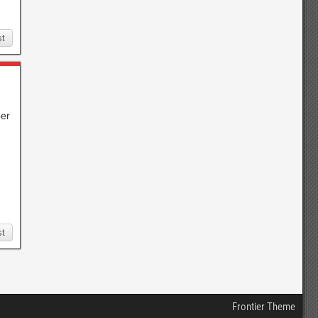
st
ber
st
Frontier Theme