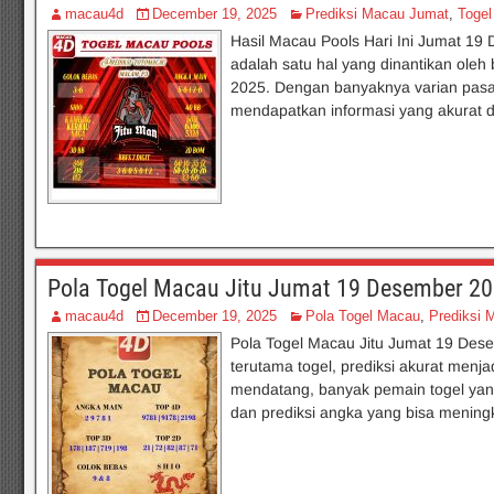
macau4d
December 19, 2025
Prediksi Macau Jumat
,
Togel
Hasil Macau Pools Hari Ini Jumat 19
adalah satu hal yang dinantikan oleh
2025. Dengan banyaknya varian pasar
mendapatkan informasi yang akurat dan 
Pola Togel Macau Jitu Jumat 19 Desember 20
macau4d
December 19, 2025
Pola Togel Macau
,
Prediksi 
Pola Togel Macau Jitu Jumat 19 Dese
terutama togel, prediksi akurat men
mendatang, banyak pemain togel yang
dan prediksi angka yang bisa menin