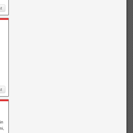
st
st
in
ni,