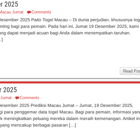
er 2025
 Macau Jumat
Comments
Desember 2025 Paito Togel Macau – Di dunia perjudian, khususnya tog
penting bagi para pemain. Pada hari ini, Jumat 19 Desember 2025, kami
ang dapat menjadi acuan bagi Anda dalam menempatkan taruhan.
…]
Read Po
r 2025
 Jumat
Comments
 Desember 2025 Prediksi Macau Jumat – Jumat, 19 Desember 2025,
agi para penggemar data togel Macau. Bagi para pemain, informasi yan
tuk meningkatkan peluang mereka dalam meraih kemenangan. Artikel in
 yang mencakup berbagai pasaran […]