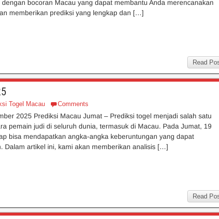
ir dengan bocoran Macau yang dapat membantu Anda merencanakan
 akan memberikan prediksi yang lengkap dan […]
Read Po
25
ksi Togel Macau
Comments
ber 2025 Prediksi Macau Jumat – Prediksi togel menjadi salah satu
para pemain judi di seluruh dunia, termasuk di Macau. Pada Jumat, 19
ap bisa mendapatkan angka-angka keberuntungan yang dapat
lam artikel ini, kami akan memberikan analisis […]
Read Po