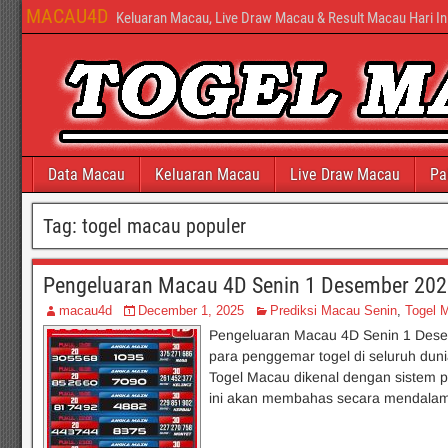
MACAU4D
Keluaran Macau, Live Draw Macau & Result Macau Hari In
Data Macau
Keluaran Macau
Live Draw Macau
Pa
Tag:
togel macau populer
Pengeluaran Macau 4D Senin 1 Desember 20
macau4d
December 1, 2025
Prediksi Macau Senin
,
Togel 
Pengeluaran Macau 4D Senin 1 Dese
para penggemar togel di seluruh dun
Togel Macau dikenal dengan sistem 
ini akan membahas secara mendalam