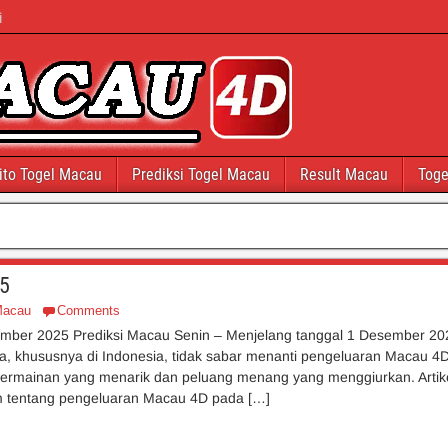
i
ito Togel Macau
Prediksi Togel Macau
Result Macau
Toge
25
Macau
Comments
mber 2025 Prediksi Macau Senin – Menjelang tanggal 1 Desember 20
ia, khususnya di Indonesia, tidak sabar menanti pengeluaran Macau 4D
permainan yang menarik dan peluang menang yang menggiurkan. Artik
 tentang pengeluaran Macau 4D pada […]