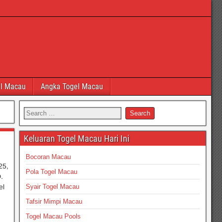
l Macau
Angka Togel Macau
Keluaran Togel Macau Hari Ini
Bocoran Macau
25,
Pola Togel Macau
.
el
Syair Togel Macau
Tafsir Mimpi Macau
Togel Macau Pools