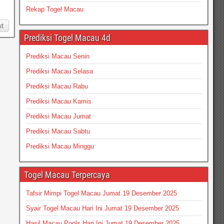
Rekap Togel Macau
st
Prediksi Togel Macau 4d
Prediksi Macau Senin
Prediksi Macau Selasa
Prediksi Macau Rabu
Prediksi Macau Kamis
Prediksi Macau Jumat
Prediksi Macau Sabtu
Prediksi Macau Minggu
Togel Macau Terpercaya
Tafsir Mimpi Togel Macau Jumat 19 Desember 2025
Syair Togel Macau Hari Ini Jumat 19 Desember 2025
Hasil Macau Pools Hari Ini Jumat 19 Desember 2025