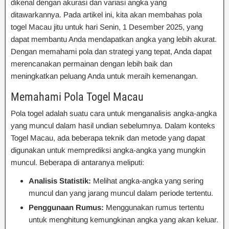
dikenal dengan akurasi dan variasi angka yang
ditawarkannya. Pada artikel ini, kita akan membahas pola
togel Macau jitu untuk hari Senin, 1 Desember 2025, yang
dapat membantu Anda mendapatkan angka yang lebih akurat.
Dengan memahami pola dan strategi yang tepat, Anda dapat
merencanakan permainan dengan lebih baik dan
meningkatkan peluang Anda untuk meraih kemenangan.
Memahami Pola Togel Macau
Pola togel adalah suatu cara untuk menganalisis angka-angka
yang muncul dalam hasil undian sebelumnya. Dalam konteks
Togel Macau, ada beberapa teknik dan metode yang dapat
digunakan untuk memprediksi angka-angka yang mungkin
muncul. Beberapa di antaranya meliputi:
Analisis Statistik:
Melihat angka-angka yang sering
muncul dan yang jarang muncul dalam periode tertentu.
Penggunaan Rumus:
Menggunakan rumus tertentu
untuk menghitung kemungkinan angka yang akan keluar.