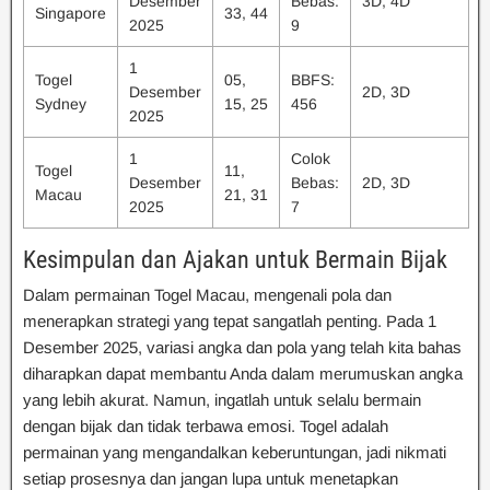
Desember
Bebas:
3D, 4D
Singapore
33, 44
2025
9
1
Togel
05,
BBFS:
Desember
2D, 3D
Sydney
15, 25
456
2025
1
Colok
Togel
11,
Desember
Bebas:
2D, 3D
Macau
21, 31
2025
7
Kesimpulan dan Ajakan untuk Bermain Bijak
Dalam permainan Togel Macau, mengenali pola dan
menerapkan strategi yang tepat sangatlah penting. Pada 1
Desember 2025, variasi angka dan pola yang telah kita bahas
diharapkan dapat membantu Anda dalam merumuskan angka
yang lebih akurat. Namun, ingatlah untuk selalu bermain
dengan bijak dan tidak terbawa emosi. Togel adalah
permainan yang mengandalkan keberuntungan, jadi nikmati
setiap prosesnya dan jangan lupa untuk menetapkan