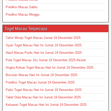
Prediksi Macau Sabtu
Prediksi Macau Minggu
Togel Macau Terpercaya
Tafsir Mimpi Togel Macau Jumat 19 Desember 2025
Syair Togel Macau Hari Ini Jumat 19 Desember 2025
Hasil Macau Pools Hari Ini Jumat 19 Desember 2025
Pola Togel Macau Jitu Jumat 19 Desember 2025 Akurat
Angka Keluar Togel Macau Hari Ini Jumat 19 Desember 2025
Bocoran Macau Hari Ini Jumat 19 Desember 2025
Prediksi Togel Macau Jumat 19 Desember 2025
Paito Togel Macau Hari Ini Jumat 19 Desember 2025
Tabel Data Macau Hari Ini Jumat 19 Desember 2025
Keluaran Togel Macau Hari Ini Jumat 19 Desember 2025