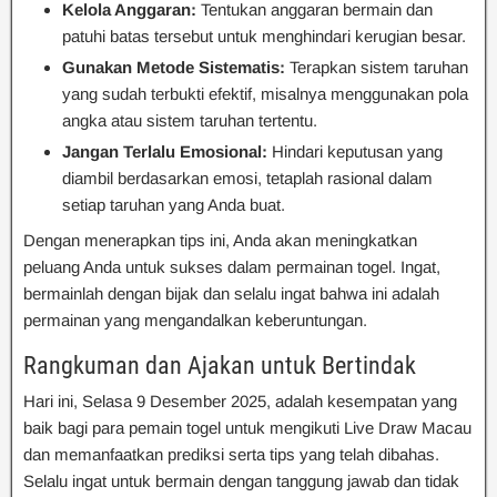
Kelola Anggaran:
Tentukan anggaran bermain dan
patuhi batas tersebut untuk menghindari kerugian besar.
Gunakan Metode Sistematis:
Terapkan sistem taruhan
yang sudah terbukti efektif, misalnya menggunakan pola
angka atau sistem taruhan tertentu.
Jangan Terlalu Emosional:
Hindari keputusan yang
diambil berdasarkan emosi, tetaplah rasional dalam
setiap taruhan yang Anda buat.
Dengan menerapkan tips ini, Anda akan meningkatkan
peluang Anda untuk sukses dalam permainan togel. Ingat,
bermainlah dengan bijak dan selalu ingat bahwa ini adalah
permainan yang mengandalkan keberuntungan.
Rangkuman dan Ajakan untuk Bertindak
Hari ini, Selasa 9 Desember 2025, adalah kesempatan yang
baik bagi para pemain togel untuk mengikuti Live Draw Macau
dan memanfaatkan prediksi serta tips yang telah dibahas.
Selalu ingat untuk bermain dengan tanggung jawab dan tidak