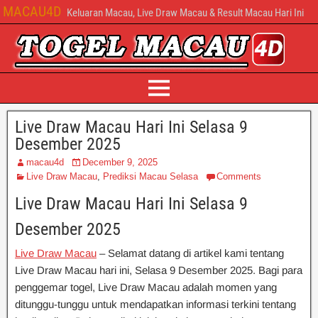
MACAU4D
Keluaran Macau, Live Draw Macau & Result Macau Hari Ini
Live Draw Macau Hari Ini Selasa 9
Desember 2025
macau4d
December 9, 2025
Live Draw Macau
,
Prediksi Macau Selasa
Comments
Live Draw Macau Hari Ini Selasa 9
Desember 2025
Live Draw Macau
– Selamat datang di artikel kami tentang
Live Draw Macau hari ini, Selasa 9 Desember 2025. Bagi para
penggemar togel, Live Draw Macau adalah momen yang
ditunggu-tunggu untuk mendapatkan informasi terkini tentang