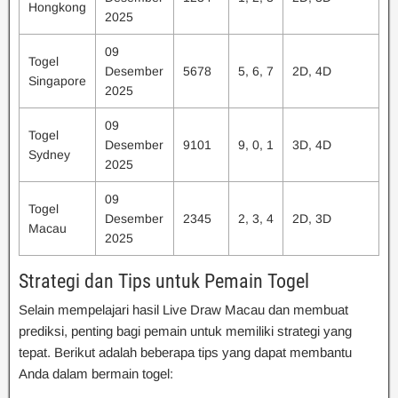
Hongkong
2025
09
Togel
Desember
5678
5, 6, 7
2D, 4D
Singapore
2025
09
Togel
Desember
9101
9, 0, 1
3D, 4D
Sydney
2025
09
Togel
Desember
2345
2, 3, 4
2D, 3D
Macau
2025
Strategi dan Tips untuk Pemain Togel
Selain mempelajari hasil Live Draw Macau dan membuat
prediksi, penting bagi pemain untuk memiliki strategi yang
tepat. Berikut adalah beberapa tips yang dapat membantu
Anda dalam bermain togel: