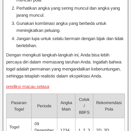
Perhatikan angka yang sering muncul dan angka yang
jarang muncul.
Gunakan kombinasi angka yang berbeda untuk
meningkatkan peluang.
Jangan lupa untuk selalu bermain dengan bijak dan tidak
berlebihan.
Dengan mengikuti langkah-langkah ini, Anda bisa lebih
percaya diri dalam memasang taruhan Anda. Ingatlah bahwa
togel adalah permainan yang mengandalkan keberuntungan,
sehingga tetaplah realistis dalam ekspektasi Anda.
prediksi macau selasa
Colok
Pasaran
Angka
Rekomendasi
Periode
/
Togel
Main
Pola
BBFS
09
Togel
Desember
1234
1, 2, 3
2D, 3D