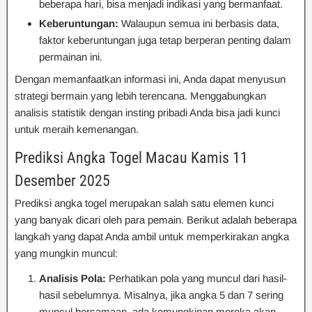
beberapa hari, bisa menjadi indikasi yang bermanfaat.
Keberuntungan:
Walaupun semua ini berbasis data,
faktor keberuntungan juga tetap berperan penting dalam
permainan ini.
Dengan memanfaatkan informasi ini, Anda dapat menyusun
strategi bermain yang lebih terencana. Menggabungkan
analisis statistik dengan insting pribadi Anda bisa jadi kunci
untuk meraih kemenangan.
Prediksi Angka Togel Macau Kamis 11
Desember 2025
Prediksi angka togel merupakan salah satu elemen kunci
yang banyak dicari oleh para pemain. Berikut adalah beberapa
langkah yang dapat Anda ambil untuk memperkirakan angka
yang mungkin muncul:
Analisis Pola:
Perhatikan pola yang muncul dari hasil-
hasil sebelumnya. Misalnya, jika angka 5 dan 7 sering
muncul bersamaan, ada kemungkinan mereka akan