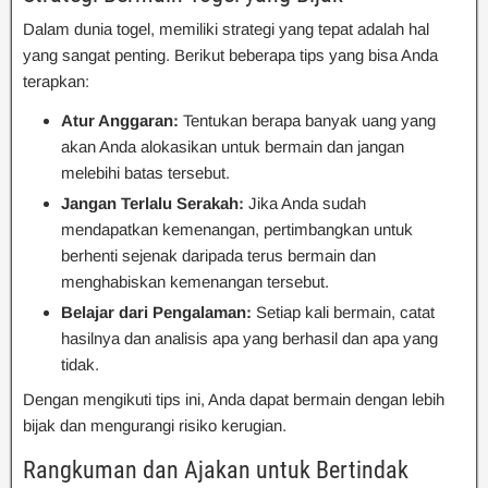
Dalam dunia togel, memiliki strategi yang tepat adalah hal
yang sangat penting. Berikut beberapa tips yang bisa Anda
terapkan:
Atur Anggaran:
Tentukan berapa banyak uang yang
akan Anda alokasikan untuk bermain dan jangan
melebihi batas tersebut.
Jangan Terlalu Serakah:
Jika Anda sudah
mendapatkan kemenangan, pertimbangkan untuk
berhenti sejenak daripada terus bermain dan
menghabiskan kemenangan tersebut.
Belajar dari Pengalaman:
Setiap kali bermain, catat
hasilnya dan analisis apa yang berhasil dan apa yang
tidak.
Dengan mengikuti tips ini, Anda dapat bermain dengan lebih
bijak dan mengurangi risiko kerugian.
Rangkuman dan Ajakan untuk Bertindak