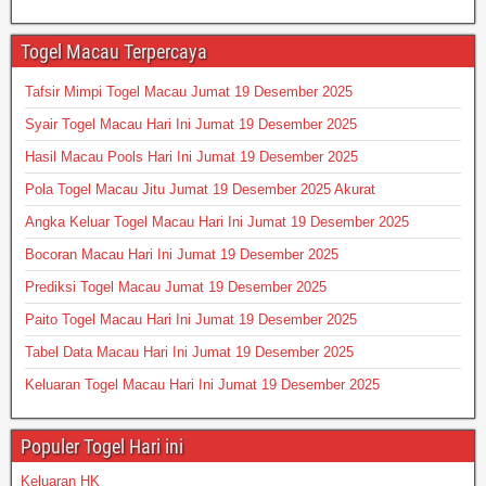
Togel Macau Terpercaya
Tafsir Mimpi Togel Macau Jumat 19 Desember 2025
Syair Togel Macau Hari Ini Jumat 19 Desember 2025
Hasil Macau Pools Hari Ini Jumat 19 Desember 2025
Pola Togel Macau Jitu Jumat 19 Desember 2025 Akurat
Angka Keluar Togel Macau Hari Ini Jumat 19 Desember 2025
Bocoran Macau Hari Ini Jumat 19 Desember 2025
Prediksi Togel Macau Jumat 19 Desember 2025
Paito Togel Macau Hari Ini Jumat 19 Desember 2025
Tabel Data Macau Hari Ini Jumat 19 Desember 2025
Keluaran Togel Macau Hari Ini Jumat 19 Desember 2025
Populer Togel Hari ini
Keluaran HK